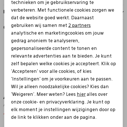
technieken om je gebruikservaring te
verbeteren. Met functionele cookies zorgen we
Analytische cookies
Retourbeleid
dat de website goed werkt. Daarnaast
Marketing cookies
gebruiken wij samen met
2 partners
Gerelateerde producten
analytische en marketingcookies om jouw
Sale
Sale
gedrag anoniem te analyseren,
gepersonaliseerde content te tonen en
relevante advertenties aan te bieden. Je kunt
zelf bepalen welke cookies je accepteert. Klik op
'Accepteren' voor alle cookies, of kies
'Instellingen' om je voorkeuren aan te passen.
Wil je alleen noodzakelijke cookies? Kies dan
'Weigeren'. Meer weten? Lees
hier
alles over
Aqa
Aqa
onze cookie- en privacyverklaring. Je kunt op
A8661 antrasiet
A8661 cognac
elk moment je instellingen wijzigingen door op
111,99
159,99
111,99
159,99
de link te klikken onder aan de pagina.