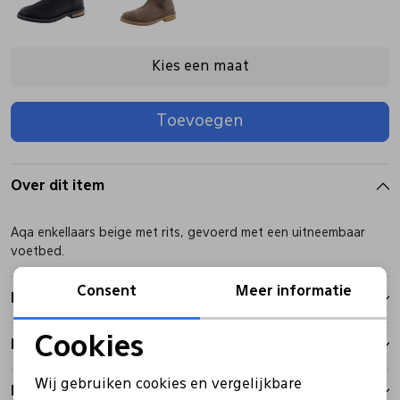
Pantoffels
Riemen
Kies een maat
Boots/ Enkellaarsjes
Schoenlepels
Toevoegen
Laarzen
Sjaal
Over dit item
Regenlaarzen
Sokken
Aqa enkellaars beige met rits, gevoerd met een uitneembaar
voetbed.
Tassen
Consent
Meer informatie
Kenmerken
Veters
Cookies
Betalen
Noodzakelijke cookies
Wij gebruiken cookies en vergelijkbare
Zonnekleppen
Bezorgen
Personalisatie cookies