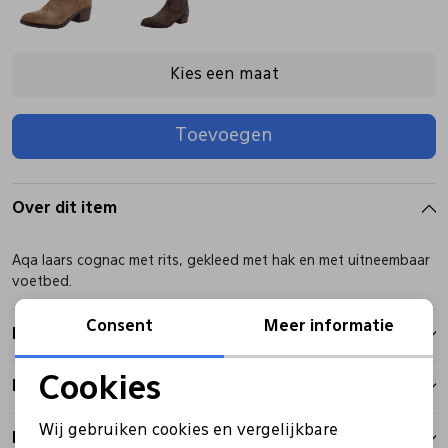
Pantoffels
Riemen
Kies een maat
Boots/ Enkellaarsjes
Schoenlepels
Toevoegen
Laarzen
Sjaal
Over dit item
Regenlaarzen
Sokken
Aqa laars cognac met rits, gekleed met hak en met uitneembaar
voetbed.
Tassen
Consent
Meer informatie
Kenmerken
Veters
Cookies
Betalen
Noodzakelijke cookies
Wij gebruiken cookies en vergelijkbare
Zonnekleppen
Bezorgen
Personalisatie cookies