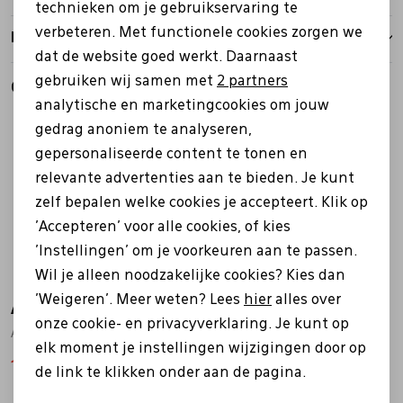
technieken om je gebruikservaring te
verbeteren. Met functionele cookies zorgen we
Analytische cookies
Retourbeleid
dat de website goed werkt. Daarnaast
Marketing cookies
gebruiken wij samen met
2 partners
Gerelateerde producten
analytische en marketingcookies om jouw
Sale
Sale
gedrag anoniem te analyseren,
gepersonaliseerde content te tonen en
relevante advertenties aan te bieden. Je kunt
zelf bepalen welke cookies je accepteert. Klik op
'Accepteren' voor alle cookies, of kies
'Instellingen' om je voorkeuren aan te passen.
Wil je alleen noodzakelijke cookies? Kies dan
'Weigeren'. Meer weten? Lees
hier
alles over
Aqa
Aqa
onze cookie- en privacyverklaring. Je kunt op
A8661 antrasiet
A8656 beige
elk moment je instellingen wijzigingen door op
111,99
159,99
111,99
139,99
de link te klikken onder aan de pagina.