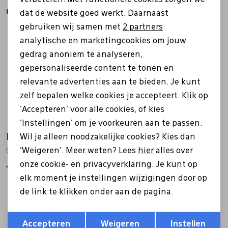
Analytische cookies
Gerelateerde producten
dat de website goed werkt. Daarnaast
Marketing cookies
gebruiken wij samen met
2 partners
analytische en marketingcookies om jouw
gedrag anoniem te analyseren,
gepersonaliseerde content te tonen en
relevante advertenties aan te bieden. Je kunt
zelf bepalen welke cookies je accepteert. Klik op
'Accepteren' voor alle cookies, of kies
'Instellingen' om je voorkeuren aan te passen.
Berkemann
Berkemann
Wil je alleen noodzakelijke cookies? Kies dan
'Weigeren'. Meer weten? Lees
hier
alles over
05708 donker bruin
05801 beige
onze cookie- en privacyverklaring. Je kunt op
134,95
114,99
elk moment je instellingen wijzigingen door op
de link te klikken onder aan de pagina.
Opslaan
Terug
Accepteren
Weigeren
Instellen