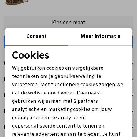
Pantoffels
Riemen
Kies een maat
Boots/ Enkellaarsjes
Schoenlepels
Consent
Meer informatie
Toevoegen
Laarzen
Sjaal
Cookies
Noodzakelijke cookies
Winkelvoorraad
Wij gebruiken cookies en vergelijkbare
Regenlaarzen
Sokken
Personalisatie cookies
technieken om je gebruikservaring te
Kenmerken
verbeteren. Met functionele cookies zorgen we
Analytische cookies
Tassen
dat de website goed werkt. Daarnaast
Betalen
Marketing cookies
gebruiken wij samen met
2 partners
analytische en marketingcookies om jouw
Bezorgen
Veters
gedrag anoniem te analyseren,
gepersonaliseerde content te tonen en
Retourbeleid
Zonnekleppen
relevante advertenties aan te bieden. Je kunt