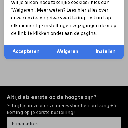
Wil je alleen noodzakelijke cookies? Kies dan
'Weigeren'. Meer weten? Lees
hier
alles over
onze cookie- en privacyverklaring. Je kunt op
Bull boxer
Bull boxer
elk moment je instellingen wijzigingen door op
de link te klikken onder aan de pagina.
258000F1 cognac
258000F1 zwart
64,95
64,95
Opslaan
Terug
Accepteren
Weigeren
Instellen
Altijd als eerste op de hoogte zijn?
Schrijf je in voor onze nieuwsbrief en ontvang €5
korting op je eerste bestelling!