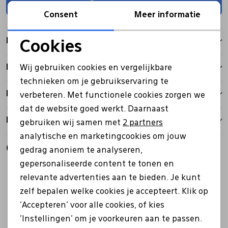
Toevoegen
Consent
Meer informatie
Pantoffels
Riemen
Kenmerken
Cookies
Noodzakelijke cookies
Boots/ Enkellaarsjes
Schoenlepels
Betalen
Wij gebruiken cookies en vergelijkbare
Personalisatie cookies
technieken om je gebruikservaring te
Laarzen
Sjaal
Bezorgen
verbeteren. Met functionele cookies zorgen we
Analytische cookies
dat de website goed werkt. Daarnaast
Marketing cookies
Retourbeleid
Regenlaarzen
Sokken
gebruiken wij samen met
2 partners
analytische en marketingcookies om jouw
Gerelateerde producten
gedrag anoniem te analyseren,
Tassen
gepersonaliseerde content te tonen en
relevante advertenties aan te bieden. Je kunt
Veters
zelf bepalen welke cookies je accepteert. Klik op
'Accepteren' voor alle cookies, of kies
'Instellingen' om je voorkeuren aan te passen.
Zonnekleppen