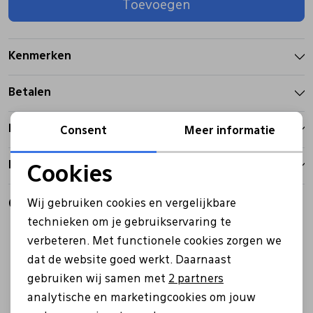
Toevoegen
Pantoffels
Riemen
Kenmerken
Boots/ Enkellaarsjes
Schoenlepels
Betalen
Laarzen
Sjaal
Bezorgen
Consent
Meer informatie
Retourbeleid
Regenlaarzen
Sokken
Cookies
Noodzakelijke cookies
Gerelateerde producten
Wij gebruiken cookies en vergelijkbare
Tassen
Personalisatie cookies
technieken om je gebruikservaring te
Sale
Sale
verbeteren. Met functionele cookies zorgen we
Analytische cookies
Veters
dat de website goed werkt. Daarnaast
Marketing cookies
gebruiken wij samen met
2 partners
analytische en marketingcookies om jouw
Zonnekleppen