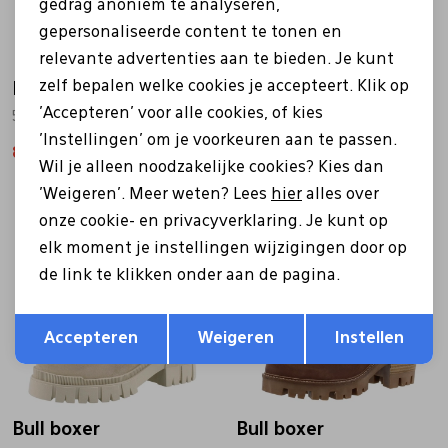
gedrag anoniem te analyseren,
gepersonaliseerde content te tonen en
relevante advertenties aan te bieden. Je kunt
zelf bepalen welke cookies je accepteert. Klik op
Bull boxer
Bull boxer
'Accepteren' voor alle cookies, of kies
576M81247 beige
171503F6S beige
'Instellingen' om je voorkeuren aan te passen.
83,97
119,95
62,97
89,95
Wil je alleen noodzakelijke cookies? Kies dan
'Weigeren'. Meer weten? Lees
hier
alles over
onze cookie- en privacyverklaring. Je kunt op
Sale
Sale
elk moment je instellingen wijzigingen door op
de link te klikken onder aan de pagina.
Opslaan
Terug
Accepteren
Weigeren
Instellen
Bull boxer
Bull boxer