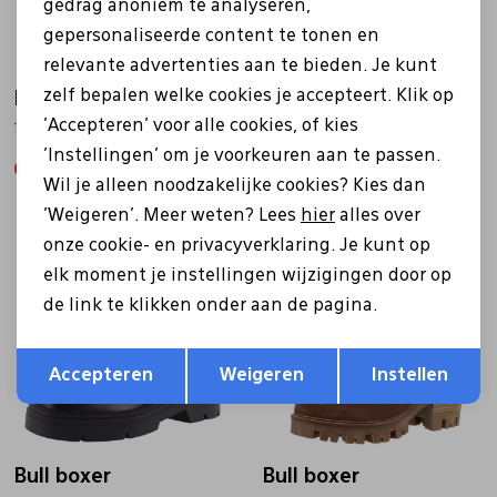
gedrag anoniem te analyseren,
gepersonaliseerde content te tonen en
relevante advertenties aan te bieden. Je kunt
zelf bepalen welke cookies je accepteert. Klik op
Bull boxer
Bull boxer
'Accepteren' voor alle cookies, of kies
171503F6S beige
845501E6C beige
'Instellingen' om je voorkeuren aan te passen.
62,97
89,95
76,97
109,95
Wil je alleen noodzakelijke cookies? Kies dan
'Weigeren'. Meer weten? Lees
hier
alles over
onze cookie- en privacyverklaring. Je kunt op
Sale
Sale
elk moment je instellingen wijzigingen door op
de link te klikken onder aan de pagina.
Opslaan
Terug
Accepteren
Weigeren
Instellen
Bull boxer
Bull boxer