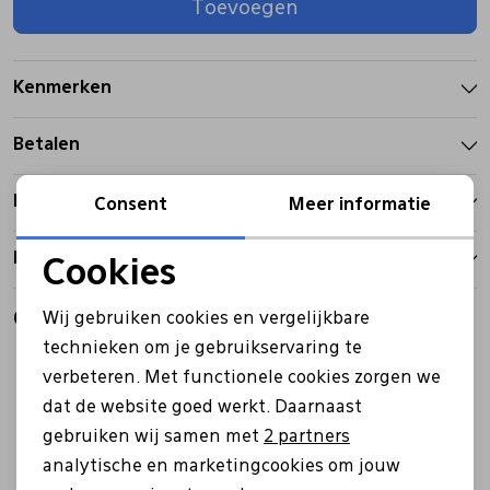
Toevoegen
Pantoffels
Riemen
Kenmerken
Boots/ Enkellaarsjes
Schoenlepels
Betalen
Laarzen
Sjaal
Bezorgen
Consent
Meer informatie
Retourbeleid
Regenlaarzen
Sokken
Cookies
Noodzakelijke cookies
Gerelateerde producten
Wij gebruiken cookies en vergelijkbare
Tassen
Personalisatie cookies
technieken om je gebruikservaring te
Sale
Sale
verbeteren. Met functionele cookies zorgen we
Analytische cookies
Veters
dat de website goed werkt. Daarnaast
Marketing cookies
gebruiken wij samen met
2 partners
analytische en marketingcookies om jouw
Zonnekleppen