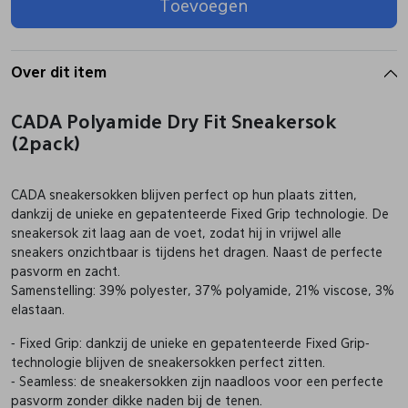
Toevoegen
Pantoffels
Riemen
Over dit item
Boots/ Enkellaarsjes
Schoenlepels
CADA Polyamide Dry Fit Sneakersok
(2pack)
Laarzen
Sjaal
CADA sneakersokken blijven perfect op hun plaats zitten,
dankzij de unieke en gepatenteerde Fixed Grip technologie. De
Regenlaarzen
Sokken
sneakersok zit laag aan de voet, zodat hij in vrijwel alle
sneakers onzichtbaar is tijdens het dragen. Naast de perfecte
pasvorm en zacht.
Tassen
Samenstelling: 39% polyester, 37% polyamide, 21% viscose, 3%
elastaan.
Veters
- Fixed Grip: dankzij de unieke en gepatenteerde Fixed Grip-
technologie blijven de sneakersokken perfect zitten.
- Seamless: de sneakersokken zijn naadloos voor een perfecte
Zonnekleppen
pasvorm zonder dikke naden bij de tenen.