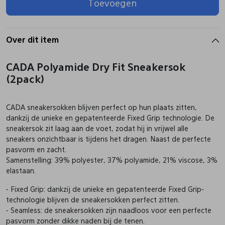
Toevoegen
Pantoffels
Riemen
Over dit item
Boots/ Enkellaarsjes
Schoenlepels
CADA Polyamide Dry Fit Sneakersok
(2pack)
Laarzen
Sjaal
CADA sneakersokken blijven perfect op hun plaats zitten,
dankzij de unieke en gepatenteerde Fixed Grip technologie. De
Regenlaarzen
Sokken
sneakersok zit laag aan de voet, zodat hij in vrijwel alle
sneakers onzichtbaar is tijdens het dragen. Naast de perfecte
pasvorm en zacht.
Tassen
Samenstelling: 39% polyester, 37% polyamide, 21% viscose, 3%
elastaan.
Veters
- Fixed Grip: dankzij de unieke en gepatenteerde Fixed Grip-
technologie blijven de sneakersokken perfect zitten.
- Seamless: de sneakersokken zijn naadloos voor een perfecte
Zonnekleppen
pasvorm zonder dikke naden bij de tenen.