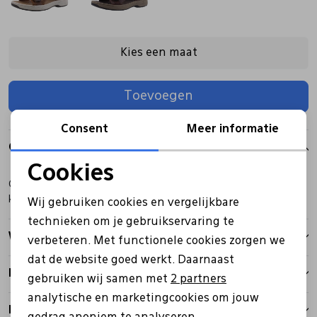
Pantoffels
Riemen
Kies een maat
Boots/ Enkellaarsjes
Schoenlepels
Toevoegen
Laarzen
Sjaal
Consent
Meer informatie
Over dit item
Cookies
Regenlaarzen
Sokken
Noodzakelijke cookies
Clarks sandaal bruin met dichte neus, opengewerkt en
klitteband.
Wij gebruiken cookies en vergelijkbare
Personalisatie cookies
Tassen
technieken om je gebruikservaring te
Winkelvoorraad
verbeteren. Met functionele cookies zorgen we
Analytische cookies
dat de website goed werkt. Daarnaast
Veters
Marketing cookies
Kenmerken
gebruiken wij samen met
2 partners
analytische en marketingcookies om jouw
Zonnekleppen
Betalen