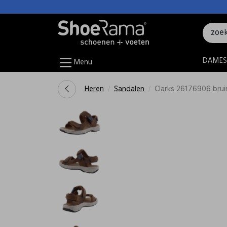
DAMES
Menu
Heren
Sandalen
Clarks 26176906 brui