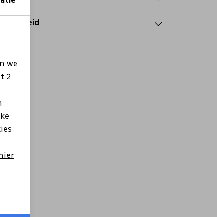
atie
tourbeleid
en we
et
2
n
lke
kies
hier