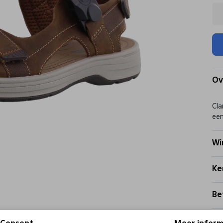
Ov
Cla
een
Wi
Ke
Be
Be