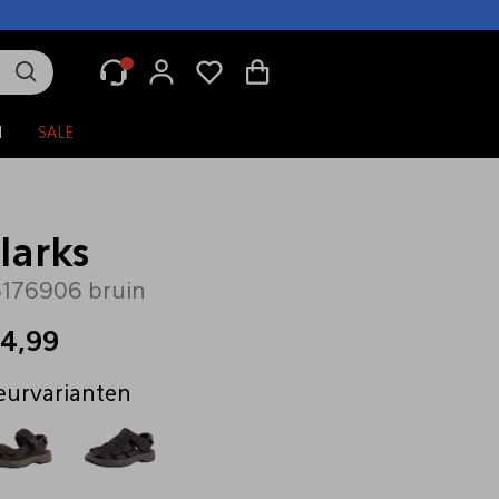
N
SALE
larks
176906 bruin
14,99
eurvarianten