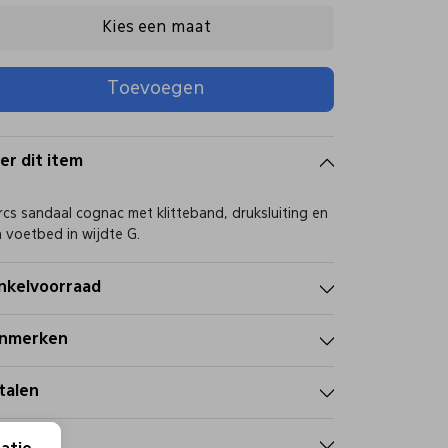
Kies een maat
Toevoegen
er dit item
rcs sandaal cognac met klitteband, druksluiting en
 voetbed in wijdte G.
nkelvoorraad
nmerken
talen
zorgen