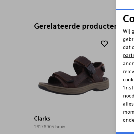
Co
Gerelateerde producten
Wij 
gebr
dat 
part
anon
rele
cooki
'Ins
nood
alle
mome
Clarks
Clark
onde
26176905 bruin
261769