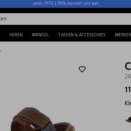
sinds 1970 | 98% beveelt ons aan
HEREN
WANDEL
TASSEN & ACCESSOIRES
MERKE
n
C
26
1
Kl