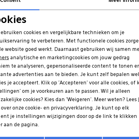
Consent
Meer inform
Re
okies
Noodzakelijke cookies
Personalisatie cookies
gebruiken cookies en vergelijkbare technieken om je
uikservaring te verbeteren. Met functionele cookies zorg
Analytische cookies
Marketing cookies
de website goed werkt. Daarnaast gebruiken wij samen m
ners
analytische en marketingcookies om jouw gedrag
iem te analyseren, gepersonaliseerde content te tonen e
vante advertenties aan te bieden. Je kunt zelf bepalen we
es je accepteert. Klik op 'Accepteren' voor alle cookies, of 
tellingen' om je voorkeuren aan te passen. Wil je alleen
zakelijke cookies? Kies dan 'Weigeren'. Meer weten? Lees
s over onze cookie- en privacyverklaring. Je kunt op elk
nt je instellingen wijzigingen door op de link te klikken
s
r aan de pagina.
00 bruin
Opslaan
Terug