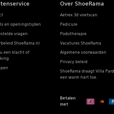
tenservice
Over ShoeRama
ct
Aetrex 3d voetscan
ls en openingstijden
Pedicure
estelde vragen
Podotherapie
rbeleid ShoeRama.nl
Vacatures ShoeRama
u een klacht of
Algemene voorwaarden
king
Privacy beleid
epen
ShoeRama draagt Villa Par
een warm hart toe.
Betalen
met