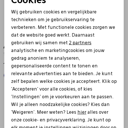
Cookies
Noodzakelijke cookies
Wij gebruiken cookies en vergelijkbare
Personalisatie cookies
technieken om je gebruikservaring te
verbeteren. Met functionele cookies zorgen we
Analytische cookies
dat de website goed werkt. Daarnaast
Marketing cookies
gebruiken wij samen met
2 partners
Ara
Ara
analytische en marketingcookies om jouw
12-19224-04 wit
12-34080 rood
gedrag anoniem te analyseren,
129,95
119,99
gepersonaliseerde content te tonen en
relevante advertenties aan te bieden. Je kunt
zelf bepalen welke cookies je accepteert. Klik op
'Accepteren' voor alle cookies, of kies
Sale
'Instellingen' om je voorkeuren aan te passen.
Wil je alleen noodzakelijke cookies? Kies dan
'Weigeren'. Meer weten? Lees
hier
alles over
onze cookie- en privacyverklaring. Je kunt op
elk moment je instellingen wijzigingen door op