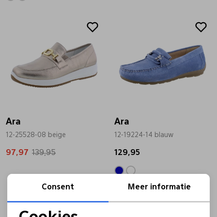
Sale
Ara
Ara
12-25528-08 beige
12-19224-14 blauw
97,97
139,95
129,95
Consent
Meer informatie