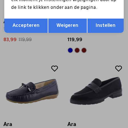
de link te klikken onder aan de pagina.
Opslaan
Terug
Ara
Ara
Accepteren
Weigeren
Instellen
12-31272-95 grijs
12-19212-25 goud
83,99
119,99
119,99
Sale
Ara
Ara