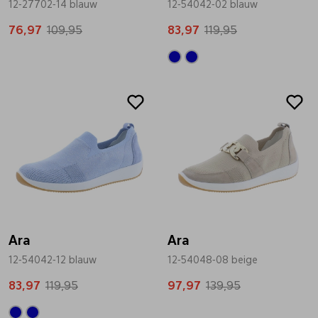
12-27702-14 blauw
12-54042-02 blauw
Pantoffels
Riemen
76,97
109,95
83,97
119,95
Boots/ Enkellaarsjes
Schoenlepels
Sale
Sale
Laarzen
Sjaal
Regenlaarzen
Sokken
Tassen
Ara
Ara
12-54042-12 blauw
Veters
12-54048-08 beige
83,97
119,95
97,97
139,95
Zonnekleppen