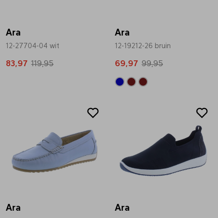
Bandschoenen
Sneakers
Lederen schort
Ara
Ara
12-27704-04 wit
12-19212-26 bruin
Comfort schoenen
Veterschoenen
Mutsen
83,97
119,95
69,97
99,95
Instappers
Pantoffels
Onderhoud
Sale
Sale
Mocassin
Boots
Onderzetters
Pumps
Laarzen
Pasjeshouders
Sneakers
Regenlaarzen
Petten
Veterschoenen
Portemonnees
Ara
Ara