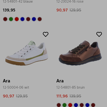
12-54801-42 blauw
12-23024-16 rose
Pantoffels
Riemen
139,95
90,97
129,95
Boots/ Enkellaarsjes
Schoenlepels
Sale
Sale
Laarzen
Sjaal
Regenlaarzen
Sokken
Tassen
Ara
Ara
12-50004-06 wit
Veters
12-54801-85 bruin
90,97
129,95
111,96
139,95
Zonnekleppen