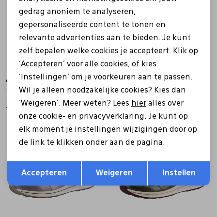
gedrag anoniem te analyseren,
gepersonaliseerde content te tonen en
relevante advertenties aan te bieden. Je kunt
zelf bepalen welke cookies je accepteert. Klik op
'Accepteren' voor alle cookies, of kies
'Instellingen' om je voorkeuren aan te passen.
Ara
Ara
Wil je alleen noodzakelijke cookies? Kies dan
12-44587-20 zwart
12-44587 blauw
'Weigeren'. Meer weten? Lees
hier
alles over
111,96
139,95
90,99
139,99
onze cookie- en privacyverklaring. Je kunt op
elk moment je instellingen wijzigingen door op
Sale
de link te klikken onder aan de pagina.
Opslaan
Terug
Accepteren
Weigeren
Instellen