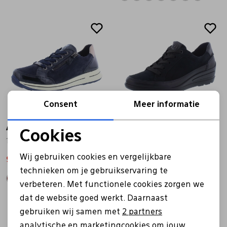
Sale
Sale
Consent
Meer informatie
Ara
Ara
Cookies
12-54801-82 blauw
12-50601-01 zwart
Noodzakelijke cookies
Wij gebruiken cookies en vergelijkbare
97,97
139,95
97,97
139,95
Personalisatie cookies
technieken om je gebruikservaring te
verbeteren. Met functionele cookies zorgen we
Analytische cookies
dat de website goed werkt. Daarnaast
Sale
Sale
Marketing cookies
gebruiken wij samen met
2 partners
analytische en marketingcookies om jouw