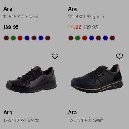
Ara
Ara
12-54801-20 taupe
12-54801-93 groen
139,95
111,96
139,95
Sale
Sale
Ara
Ara
12-54801-91 bordo
12-27540-01 zwart