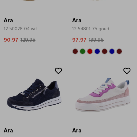
Bandschoenen
Sneakers
Lederen schort
Ara
Ara
12-50028-04 wit
12-54801-75 goud
Comfort schoenen
Veterschoenen
Mutsen
90,97
129,95
97,97
139,95
Instappers
Pantoffels
Onderhoud
Sale
Mocassin
Boots
Onderzetters
Pumps
Laarzen
Pasjeshouders
Sneakers
Regenlaarzen
Petten
Veterschoenen
Portemonnees
Ara
Ara