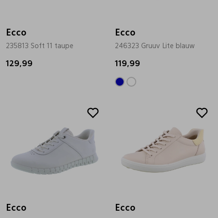
Bandschoenen
Sneakers
Lederen schort
Ecco
Ecco
235813 Soft 11 taupe
246323 Gruuv Lite blauw
Comfort schoenen
Veterschoenen
Mutsen
129,99
119,99
Instappers
Pantoffels
Onderhoud
Sale
Mocassin
Boots
Onderzetters
Pumps
Laarzen
Pasjeshouders
Sneakers
Regenlaarzen
Petten
Veterschoenen
Portemonnees
Ecco
Ecco