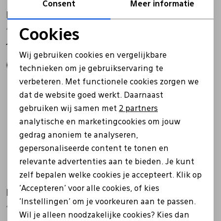
Consent
Meer informatie
Ecco
Ecco
470303 zwart
490553 Soft 7 zwart
Cookies
Noodzakelijke cookies
119,99
111,99
139,99
Wij gebruiken cookies en vergelijkbare
Personalisatie cookies
technieken om je gebruikservaring te
verbeteren. Met functionele cookies zorgen we
Analytische cookies
Sale
dat de website goed werkt. Daarnaast
Marketing cookies
gebruiken wij samen met
2 partners
analytische en marketingcookies om jouw
gedrag anoniem te analyseren,
gepersonaliseerde content te tonen en
relevante advertenties aan te bieden. Je kunt
zelf bepalen welke cookies je accepteert. Klik op
'Accepteren' voor alle cookies, of kies
Ecco
Ecco
'Instellingen' om je voorkeuren aan te passen.
490553 Soft 7 blauw
206503 Soft 2.0 zwart
Wil je alleen noodzakelijke cookies? Kies dan