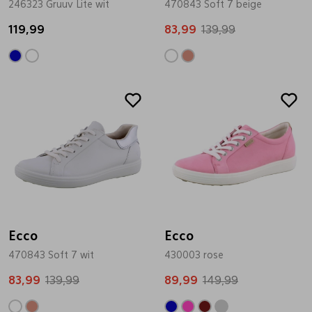
246323 Gruuv Lite wit
470843 Soft 7 beige
Pantoffels
Riemen
119,99
83,99
139,99
Boots/ Enkellaarsjes
Schoenlepels
Sale
Sale
Laarzen
Sjaal
Regenlaarzen
Sokken
Tassen
Ecco
Ecco
470843 Soft 7 wit
Veters
430003 rose
83,99
139,99
89,99
149,99
Zonnekleppen