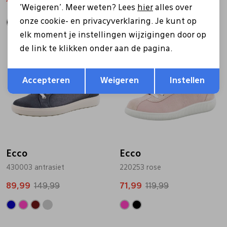
111,99
139,99
119,99
'Weigeren'. Meer weten? Lees
hier
alles over
onze cookie- en privacyverklaring. Je kunt op
elk moment je instellingen wijzigingen door op
de link te klikken onder aan de pagina.
Sale
Sale
Opslaan
Terug
Accepteren
Weigeren
Instellen
Ecco
Ecco
430003 antrasiet
220253 rose
89,99
149,99
71,99
119,99