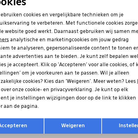
okies
Noodzakelijke cookies
Personalisatie cookies
gebruiken cookies en vergelijkbare technieken om je
uikservaring te verbeteren. Met functionele cookies zorg
Analytische cookies
Marketing cookies
de website goed werkt. Daarnaast gebruiken wij samen m
ners
analytische en marketingcookies om jouw gedrag
iem te analyseren, gepersonaliseerde content te tonen e
vante advertenties aan te bieden. Je kunt zelf bepalen we
es je accepteert. Klik op 'Accepteren' voor alle cookies, of 
tellingen' om je voorkeuren aan te passen. Wil je alleen
zakelijke cookies? Kies dan 'Weigeren'. Meer weten? Lees
Ecco
s over onze cookie- en privacyverklaring. Je kunt op elk
 Bella zwart
202213 Alaina zwart
nt je instellingen wijzigingen door op de link te klikken
r aan de pagina.
9
139,99
Opslaan
Terug
Accepteren
Weigeren
Instelle