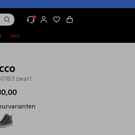
N
SALE
cco
0163 zwart
80,00
eurvarianten