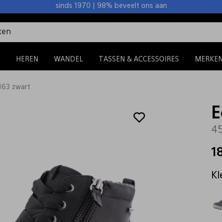
sinds 1970 | 98% beveelt ons aan
HEREN
WANDEL
TASSEN & ACCESSOIRES
MERKE
163 zwart
E
45
1
Kl