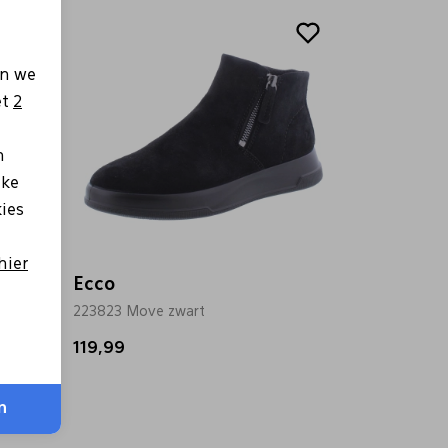
en we
et
2
n
lke
kies
hier
Ecco
223823 Move zwart
119,99
n