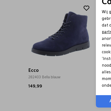
Co
Wij 
gebr
dat 
part
anon
rele
cooki
'Ins
nood
Ecco
Ecco
alle
282403 Bella blauw
282403
mome
onde
149,99
149,9