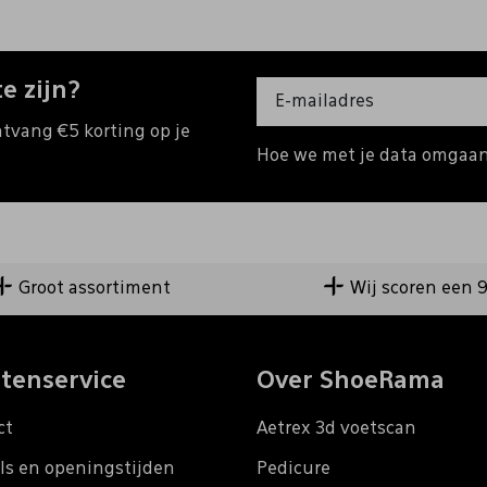
e zijn?
ntvang €5 korting op je
Hoe we met je data omgaan?
Groot assortiment
Wij scoren een 
tenservice
Over ShoeRama
ct
Aetrex 3d voetscan
ls en openingstijden
Pedicure