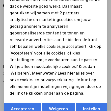
Analytische cookies
Gerelateerde producten
dat de website goed werkt. Daarnaast
Marketing cookies
gebruiken wij samen met
2 partners
analytische en marketingcookies om jouw
gedrag anoniem te analyseren,
gepersonaliseerde content te tonen en
relevante advertenties aan te bieden. Je kunt
zelf bepalen welke cookies je accepteert. Klik op
'Accepteren' voor alle cookies, of kies
'Instellingen' om je voorkeuren aan te passen.
Ecco
Ecco
Wil je alleen noodzakelijke cookies? Kies dan
'Weigeren'. Meer weten? Lees
hier
alles over
539814 Street Court grijs
551604 Move wit
onze cookie- en privacyverklaring. Je kunt op
149,99
99,99
elk moment je instellingen wijzigingen door op
de link te klikken onder aan de pagina.
Opslaan
Terug
Accepteren
Weigeren
Instellen