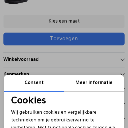
Pantoffels
Riemen
Kies een maat
Boots/ Enkellaarsjes
Schoenlepels
Toevoegen
Laarzen
Sjaal
Winkelvoorraad
Regenlaarzen
Sokken
Kenmerken
Consent
Meer informatie
Tassen
Betalen
Cookies
Bezorgen
Noodzakelijke cookies
Veters
Wij gebruiken cookies en vergelijkbare
Personalisatie cookies
Retourbeleid
technieken om je gebruikservaring te
Zonnekleppen
verbeteren. Met functionele cookies zorgen we