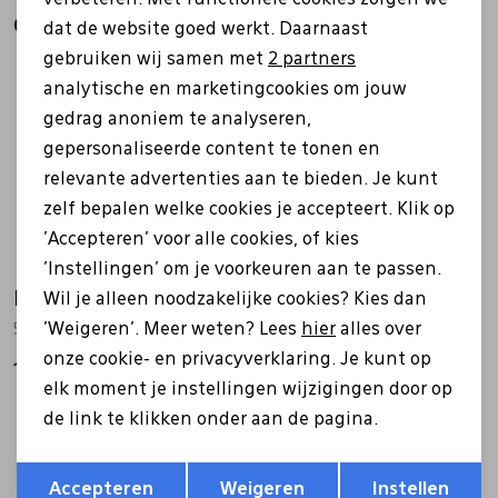
Analytische cookies
Gerelateerde producten
dat de website goed werkt. Daarnaast
Marketing cookies
gebruiken wij samen met
2 partners
analytische en marketingcookies om jouw
gedrag anoniem te analyseren,
gepersonaliseerde content te tonen en
relevante advertenties aan te bieden. Je kunt
zelf bepalen welke cookies je accepteert. Klik op
'Accepteren' voor alle cookies, of kies
'Instellingen' om je voorkeuren aan te passen.
Ecco
Ecco
Wil je alleen noodzakelijke cookies? Kies dan
'Weigeren'. Meer weten? Lees
hier
alles over
539814 Street Court grijs
551604 Move wit
onze cookie- en privacyverklaring. Je kunt op
149,99
99,99
elk moment je instellingen wijzigingen door op
de link te klikken onder aan de pagina.
Opslaan
Terug
Accepteren
Weigeren
Instellen