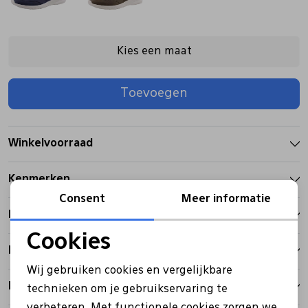
Pantoffels
Riemen
Kies een maat
Boots/ Enkellaarsjes
Schoenlepels
Toevoegen
Laarzen
Sjaal
Winkelvoorraad
Regenlaarzen
Sokken
Kenmerken
Consent
Meer informatie
Tassen
Betalen
Cookies
Bezorgen
Noodzakelijke cookies
Veters
Wij gebruiken cookies en vergelijkbare
Personalisatie cookies
Retourbeleid
technieken om je gebruikservaring te
Zonnekleppen
verbeteren. Met functionele cookies zorgen we