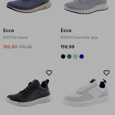
Ecco
Ecco
830764 blauw
835314 Exostride grijs
102,00
170,00
159,99
Sale