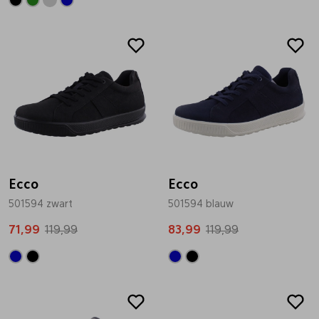
Sale
Sale
Ecco
Ecco
501594 zwart
501594 blauw
71,99
119,99
83,99
119,99