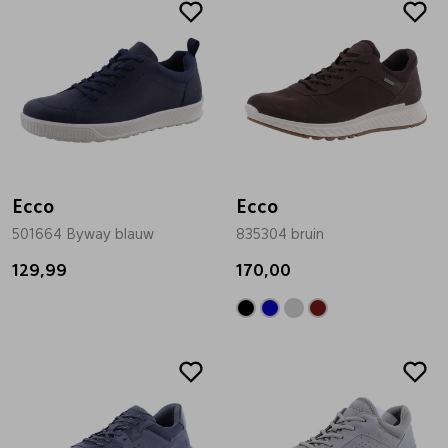
Ecco
Ecco
501664 Byway blauw
835304 bruin
129,99
170,00
Sale