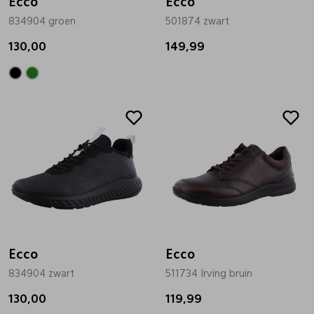
Ecco
Ecco
834904 groen
501874 zwart
130,00
149,99
Ecco
Ecco
834904 zwart
511734 Irving bruin
130,00
119,99