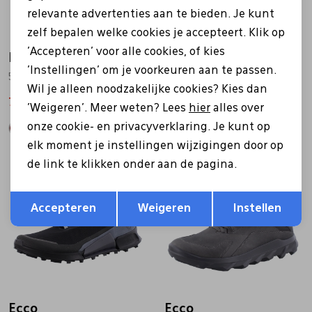
relevante advertenties aan te bieden. Je kunt
zelf bepalen welke cookies je accepteert. Klik op
'Accepteren' voor alle cookies, of kies
Ecco
Ecco
'Instellingen' om je voorkeuren aan te passen.
521354 bruin
835394 grijs
Wil je alleen noodzakelijke cookies? Kies dan
76,99
109,99
90,99
129,99
'Weigeren'. Meer weten? Lees
hier
alles over
onze cookie- en privacyverklaring. Je kunt op
elk moment je instellingen wijzigingen door op
de link te klikken onder aan de pagina.
Sale
Opslaan
Terug
Accepteren
Weigeren
Instellen
Ecco
Ecco