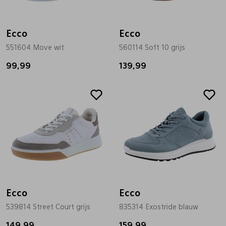
Bandschoenen
Sneakers
Lederen schort
Ecco
Ecco
551604 Move wit
560114 Soft 10 grijs
Comfort schoenen
Veterschoenen
Mutsen
99,99
139,99
Instappers
Pantoffels
Onderhoud
Mocassin
Boots
Onderzetters
Pumps
Laarzen
Pasjeshouders
Sneakers
Regenlaarzen
Petten
Ecco
Ecco
539814 Street Court grijs
835314 Exostride blauw
Veterschoenen
Portemonnees
149,99
159,99