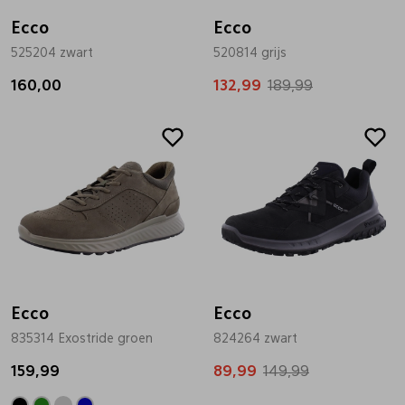
Ecco
Ecco
525204 zwart
520814 grijs
160,00
132,99
189,99
Sale
Ecco
Ecco
835314 Exostride groen
824264 zwart
159,99
89,99
149,99