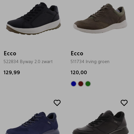
Ecco
Ecco
522834 Byway 2.0 zwart
511734 Irving groen
129,99
120,00