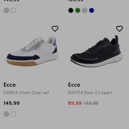
Pantoffels
Riemen
Sale
Boots/ Enkellaarsjes
Schoenlepels
Laarzen
Sjaal
Regenlaarzen
Sokken
Ecco
Ecco
Tassen
539814 Street Court wit
830754 Biom 2.2 zwart
149,99
89,99
149,99
Veters
Zonnekleppen