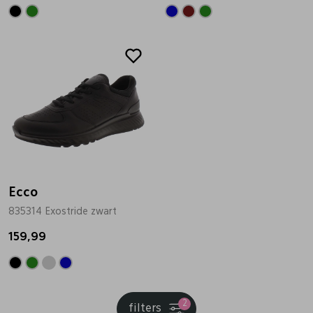
Ecco
835314 Exostride zwart
159,99
2
filters