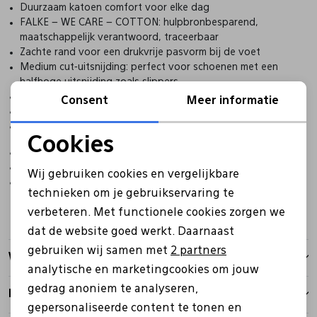
Duurzaam katoen comfort voor elke dag
FALKE – WE CARE – COTTON: hulpbronbesparend,
maatschappelijk verantwoord, traceerbaar
Zachte rand voor een drukvrije pasvorm bij de voet
Medium cut-uitsnijding: perfect voor schoenen met een
halfhoge uitsnijding zoals slippers
Optimale ondersteuning door anti-slip systeem bij de hiel
Consent
Meer informatie
Perfecte FALKE-pasvorm
Sokje wordt geleverd in doosje
Cookies
92% Katoen
Noodzakelijke cookies
5% Polyamide
Wij gebruiken cookies en vergelijkbare
3% Elastaan
Personalisatie cookies
technieken om je gebruikservaring te
verbeteren. Met functionele cookies zorgen we
Analytische cookies
dat de website goed werkt. Daarnaast
Marketing cookies
gebruiken wij samen met
2 partners
Winkelvoorraad
analytische en marketingcookies om jouw
gedrag anoniem te analyseren,
Kenmerken
gepersonaliseerde content te tonen en