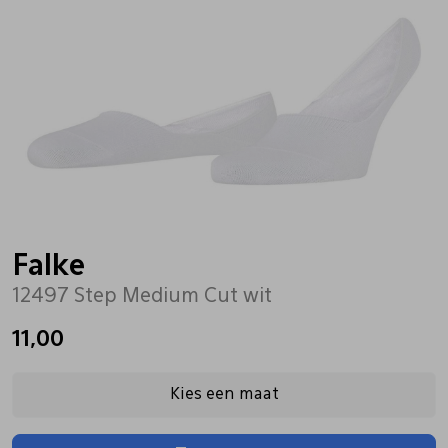
Bandschoenen
Sneakers
Lederen schort
Comfort schoenen
Veterschoenen
Mutsen
Instappers
Pantoffels
Onderhoud
Mocassin
Boots
Onderzetters
Falke
12497 Step Medium Cut wit
Pumps
Laarzen
Pasjeshouders
11,00
Sneakers
Regenlaarzen
Petten
Kies een maat
Veterschoenen
Portemonnees