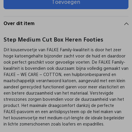
Toevoegen
Pantoffels
Riemen
Over dit item
Boots/ Enkellaarsjes
Schoenlepels
Step Medium Cut Box Heren Footies
Dit kousenvoetje van FALKE Family-kwaliteit is door het zeer
Laarzen
Sjaal
hoge katoengehalte bijzonder zacht voor de huid en daardoor
ook perfect geschikt voor gevoelige voeten. De FALKE Family-
kwaliteit is bovendien ook duurzaam: bijna volledig gemaakt van
Regenlaarzen
Sokken
FALKE – WE CARE – COTTON, een hulpbronbesparend en
maatschappelijk verantwoord katoen, aangevuld met een klein
aandeel gerecycled functioneel garen voor meer elasticiteit en
Tassen
een betere duurzaamheid van het materiaal. Verstevigde
stresszones zorgen bovendien voor de duurzaamheid van het
product. Het maximale draagcomfort dankzij de perfecte
Veters
FALKE-pasvorm en een antislipsysteem op de hiel maken van
het kousenvoetje met medium-cut-lengte de ideale begeleider
in lichte zomerschoenen zoals loafers en espadrilles.
Zonnekleppen