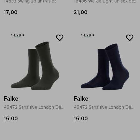
14633 Swing 2p antrasiet
16486 Walkie Light Unisex beige
17,00
21,00
Falke
Falke
46472 Sensitive London Dames groen
46472 Sensitive London Dames blauw
16,00
16,00