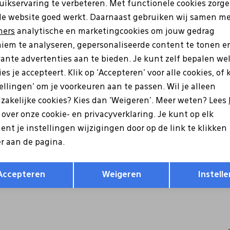
uikservaring te verbeteren. Met functionele cookies zorg
Analytische cookies
Marketing cookies
de website goed werkt. Daarnaast gebruiken wij samen m
Wi
ners
analytische en marketingcookies om jouw gedrag
iem te analyseren, gepersonaliseerde content te tonen e
Ke
vante advertenties aan te bieden. Je kunt zelf bepalen we
es je accepteert. Klik op 'Accepteren' voor alle cookies, of 
Be
tellingen' om je voorkeuren aan te passen. Wil je alleen
Be
zakelijke cookies? Kies dan 'Weigeren'. Meer weten? Lees
s over onze cookie- en privacyverklaring. Je kunt op elk
Re
nt je instellingen wijzigingen door op de link te klikken
r aan de pagina.
Opslaan
Terug
Accepteren
Weigeren
Instelle