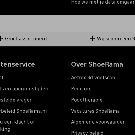
Hoe we met je data omgaan?
Groot assortiment
Wij scoren een 
tenservice
Over ShoeRama
ct
Aetrex 3d voetscan
ls en openingstijden
Pedicure
estelde vragen
Podotherapie
rbeleid ShoeRama.nl
Vacatures ShoeRama
u een klacht of
Algemene voorwaarden
king
Privacy beleid