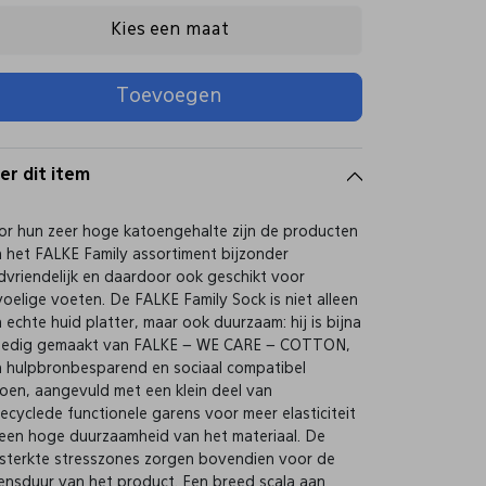
Kies een maat
Toevoegen
er dit item
r hun zeer hoge katoengehalte zijn de producten
 het FALKE Family assortiment bijzonder
dvriendelijk en daardoor ook geschikt voor
oelige voeten. De FALKE Family Sock is niet alleen
 echte huid platter, maar ook duurzaam: hij is bijna
lledig gemaakt van FALKE – WE CARE – COTTON,
 hulpbronbesparend en sociaal compatibel
oen, aangevuld met een klein deel van
ecyclede functionele garens voor meer elasticiteit
een hoge duurzaamheid van het materiaal. De
sterkte stresszones zorgen bovendien voor de
ensduur van het product. Een breed scala aan