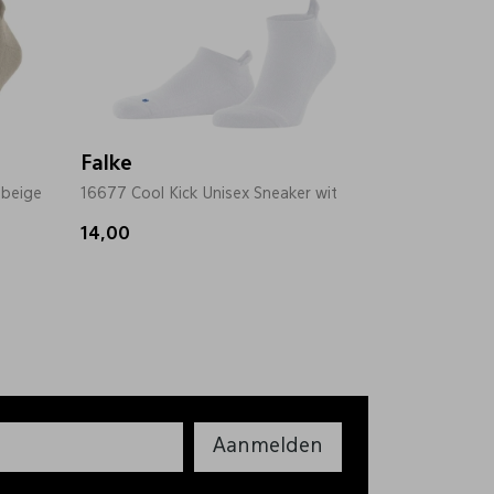
Falke
 beige
16677 Cool Kick Unisex Sneaker wit
14,00
Aanmelden