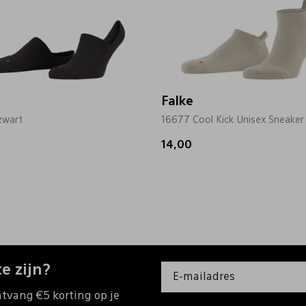
Falke
zwart
16677 Cool Kick Unisex Sneaker
14,00
e zijn?
ntvang €5 korting op je