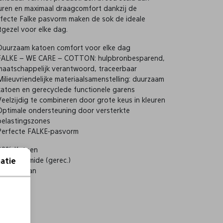
uren en maximaal draagcomfort dankzij de
fecte Falke pasvorm maken de sok de ideale
gezel voor elke dag.
Duurzaam katoen comfort voor elke dag
FALKE – WE CARE – COTTON: hulpbronbesparend,
maatschappelijk verantwoord, traceerbaar
Milieuvriendelijke materiaalsamenstelling: duurzaam
katoen en gerecyclede functionele garens
Veelzijdig te combineren door grote keus in kleuren
Optimale ondersteuning door versterkte
belastingszones
Perfecte FALKE-pasvorm
92% Katoen
7% Polyamide (gerec.)
atie
1% Elastaan