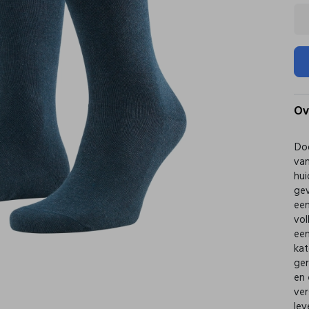
Ov
Doo
van
hui
gev
een
vo
een
kat
ger
en 
ver
lev