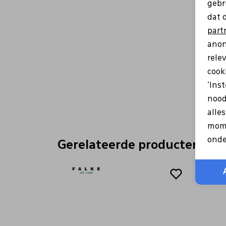
gebr
dat 
part
anon
rele
cooki
'Ins
nood
alle
mome
onde
Gerelateerde producten