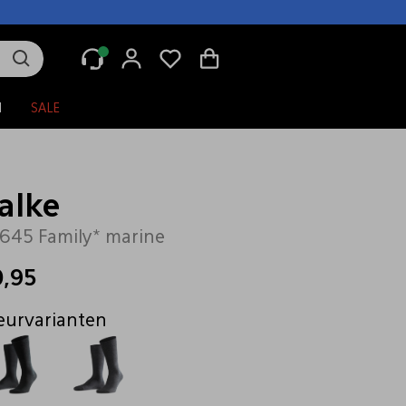
N
SALE
alke
645 Family* marine
0,95
eurvarianten