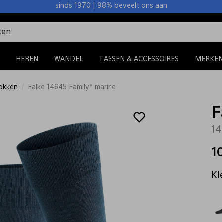
sinds 1970 | 98% beveelt ons aan
HEREN
WANDEL
TASSEN & ACCESSOIRES
MERKE
okken
Falke 14645 Family* marine
F
14
1
Kl