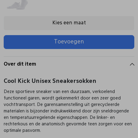
Pantoffels
Riemen
Kies een maat
Boots/ Enkellaarsjes
Schoenlepels
Toevoegen
Laarzen
Sjaal
Over dit item
Regenlaarzen
Sokken
Cool Kick Unisex Sneakersokken
Deze sportieve sneaker van een duurzaam, verkoelend
Tassen
functioneel garen, wordt gekenmerkt door een zeer goed
vochttransport. De garensamenstelling uit gerecycleerde
materialen is bijzonder indrukwekkend door zijn sneldrogende
Veters
en temperatuurregelende eigenschappen. De linker- en
rechterkous en de anatomisch gevormde teen zorgen voor een
optimale pasvorm.
Zonnekleppen