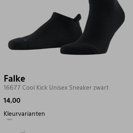
Bandschoenen
Sneakers
Lederen schort
Comfort schoenen
Veterschoenen
Mutsen
Instappers
Pantoffels
Onderhoud
Mocassin
Boots
Onderzetters
Falke
16677 Cool Kick Unisex Sneaker zwart
Pumps
Laarzen
Pasjeshouders
14,00
Sneakers
Regenlaarzen
Petten
Kleurvarianten
Veterschoenen
Portemonnees