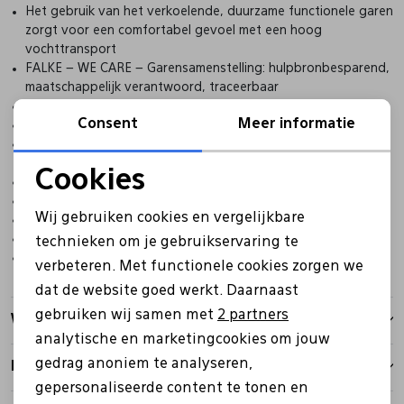
Het gebruik van het verkoelende, duurzame functionele garen
zorgt voor een comfortabel gevoel met een hoog
vochttransport
FALKE – WE CARE – Garensamenstelling: hulpbronbesparend,
maatschappelijk verantwoord, traceerbaar
Licht gestoffeerde zool
Consent
Meer informatie
Hoog vochttransport
Extra vulling op de hiel voor een comfortabel gevoel in alle
stijlen sneakerschoenen
Cookies
Talrijke personalisatiemogelijkheden in de achterste hielzone
Noodzakelijke cookies
Anatomische FALKE-pasvorm (L/R)
Wij gebruiken cookies en vergelijkbare
81% Polyester (gerec.)
Personalisatie cookies
19% Polyamide
technieken om je gebruikservaring te
verbeteren. Met functionele cookies zorgen we
Analytische cookies
dat de website goed werkt. Daarnaast
Marketing cookies
gebruiken wij samen met
2 partners
Winkelvoorraad
analytische en marketingcookies om jouw
gedrag anoniem te analyseren,
Kenmerken
gepersonaliseerde content te tonen en