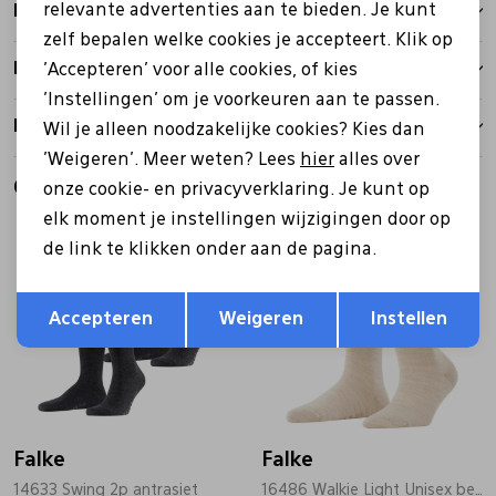
relevante advertenties aan te bieden. Je kunt
Betalen
zelf bepalen welke cookies je accepteert. Klik op
Bezorgen
'Accepteren' voor alle cookies, of kies
'Instellingen' om je voorkeuren aan te passen.
Retourbeleid
Wil je alleen noodzakelijke cookies? Kies dan
'Weigeren'. Meer weten? Lees
hier
alles over
Gerelateerde producten
onze cookie- en privacyverklaring. Je kunt op
elk moment je instellingen wijzigingen door op
de link te klikken onder aan de pagina.
Opslaan
Terug
Accepteren
Weigeren
Instellen
Falke
Falke
14633 Swing 2p antrasiet
16486 Walkie Light Unisex beige