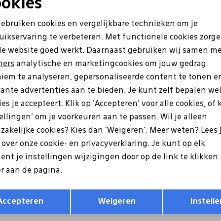
okies
Sale
Noodzakelijke cookies
Personalisatie cookies
gebruiken cookies en vergelijkbare technieken om je
uikservaring te verbeteren. Met functionele cookies zorg
Analytische cookies
Marketing cookies
de website goed werkt. Daarnaast gebruiken wij samen m
ners
analytische en marketingcookies om jouw gedrag
iem te analyseren, gepersonaliseerde content te tonen e
vante advertenties aan te bieden. Je kunt zelf bepalen we
es je accepteert. Klik op 'Accepteren' voor alle cookies, of 
tellingen' om je voorkeuren aan te passen. Wil je alleen
zakelijke cookies? Kies dan 'Weigeren'. Meer weten? Lees
r
Gabor
s over onze cookie- en privacyverklaring. Je kunt op elk
2.002 zwart
62.415.62 goud
nt je instellingen wijzigingen door op de link te klikken
r aan de pagina.
0
98,00
140,00
Opslaan
Terug
Accepteren
Weigeren
Instelle