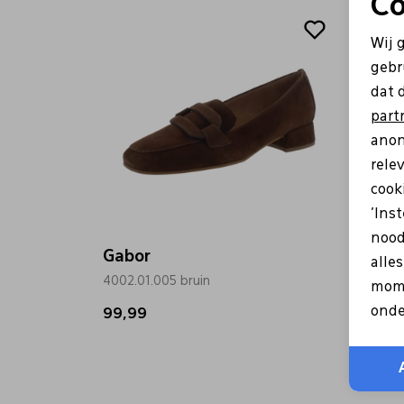
Co
Wij 
gebr
dat 
part
anon
rele
cooki
'Ins
nood
Gabor
Gabo
alle
4002.01.005 bruin
4004.0
mome
onde
99,99
150,0