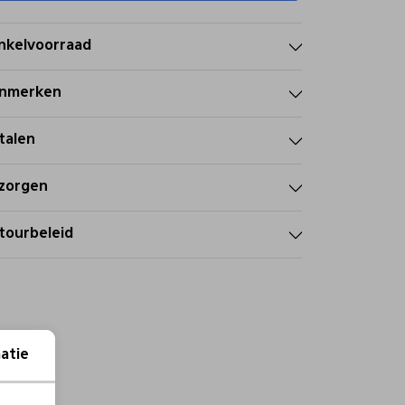
nkelvoorraad
nmerken
talen
zorgen
tourbeleid
atie