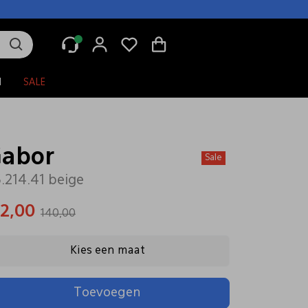
N
SALE
abor
Sale
.214.41 beige
12,00
140,00
Kies een maat
Toevoegen