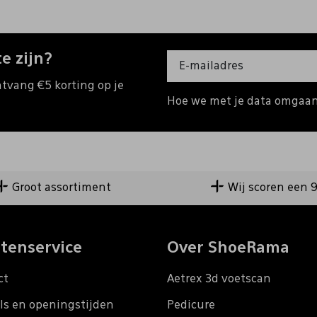
e zijn?
ntvang €5 korting op je
Hoe we met je data omgaan?
Groot assortiment
Wij scoren een 
tenservice
Over ShoeRama
ct
Aetrex 3d voetscan
ls en openingstijden
Pedicure