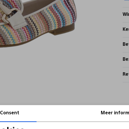
Wi
Ke
Be
Be
Re
Consent
Meer inform