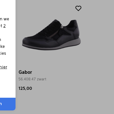
en we
et
2
n
lke
kies
hier
Gabor
56.408.47 zwart
125,00
n