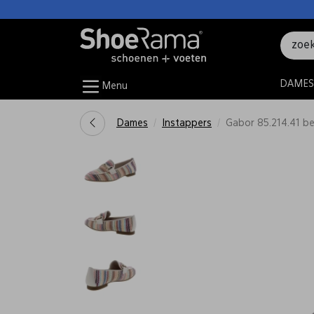
DAMES
Menu
Dames
Instappers
Gabor 85.214.41 be