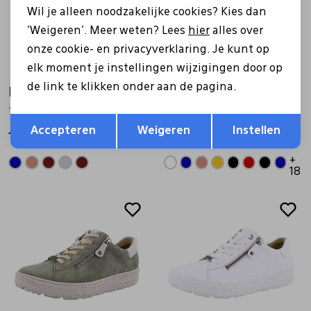
Wil je alleen noodzakelijke cookies? Kies dan
'Weigeren'. Meer weten? Lees
hier
alles over
onze cookie- en privacyverklaring. Je kunt op
elk moment je instellingen wijzigingen door op
de link te klikken onder aan de pagina.
Hartjes
Hartjes
162.1144/31 Breeze beige
162.1401/34 Phil beige
Opslaan
Terug
Accepteren
Weigeren
Instellen
199,99
199,99
+
18