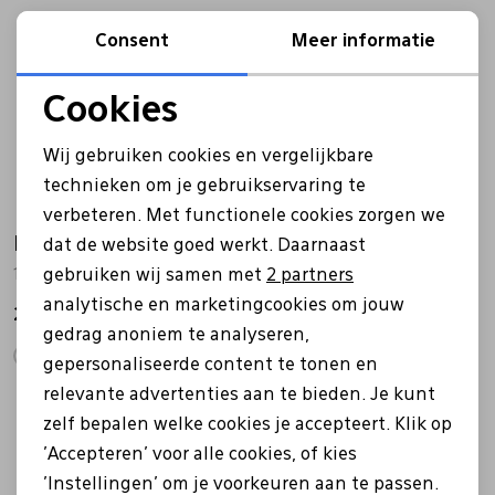
Consent
Meer informatie
Cookies
Noodzakelijke cookies
Wij gebruiken cookies en vergelijkbare
Personalisatie cookies
technieken om je gebruikservaring te
verbeteren. Met functionele cookies zorgen we
Analytische cookies
Hartjes
Hartjes
dat de website goed werkt. Daarnaast
Marketing cookies
gebruiken wij samen met
2 partners
162.1709/20 Soul beige
162.1604/99 Rap blauw
analytische en marketingcookies om jouw
209,99
199,99
gedrag anoniem te analyseren,
gepersonaliseerde content te tonen en
relevante advertenties aan te bieden. Je kunt
zelf bepalen welke cookies je accepteert. Klik op
'Accepteren' voor alle cookies, of kies
'Instellingen' om je voorkeuren aan te passen.