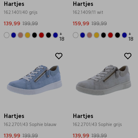
Hartjes
Hartjes
162.1401/40 grijs
162.1409/11 wit
Pantoffels
Riemen
139,99
199,99
159,99
199,99
Boots/ Enkellaarsjes
Schoenlepels
+
+
18
18
Sale
Sale
Laarzen
Sjaal
Regenlaarzen
Sokken
Tassen
Veters
Hartjes
Hartjes
162.2701/43 Sophie blauw
162.2701/43 Sophie grijs
Zonnekleppen
139,99
199,99
139,99
199,99