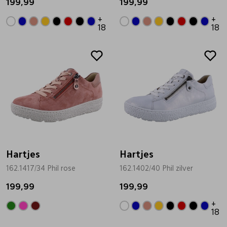
199,99
199,99
+
+
18
18
Hartjes
Hartjes
162.1417/34 Phil rose
162.1402/40 Phil zilver
199,99
199,99
+
18