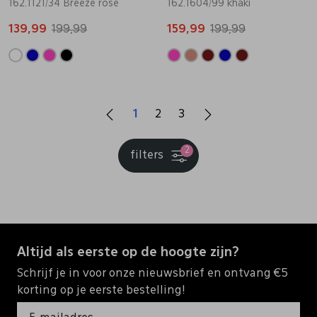
162.1121/34 Breeze rose
162.1604/99 khaki
139,99
199,99
159,99
199,99
1
2
3
2
filters
Altijd als eerste op de hoogte zijn?
Schrijf je in voor onze nieuwsbrief en ontvang €5
korting op je eerste bestelling!