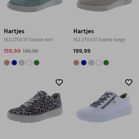
Bandschoenen
Sneakers
Lederen schort
Hartjes
Comfort schoenen
Veterschoenen
Mutsen
Hartjes
162.2703/31 Sophie mint
162.2703/31 Sophie beige
159,99
Instappers
Pantoffels
Onderhoud
199,99
199,99
Mocassin
Boots
Onderzetters
Sale
Sale
Pumps
Laarzen
Pasjeshouders
Sneakers
Regenlaarzen
Petten
Veterschoenen
Portemonnees