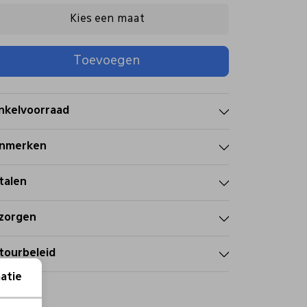
Kies een maat
Toevoegen
nkelvoorraad
nmerken
talen
zorgen
tourbeleid
atie