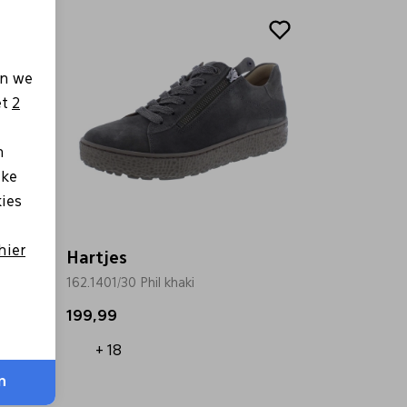
en we
et
2
n
lke
kies
hier
Hartjes
162.1401/30 Phil khaki
199,99
+ 18
n