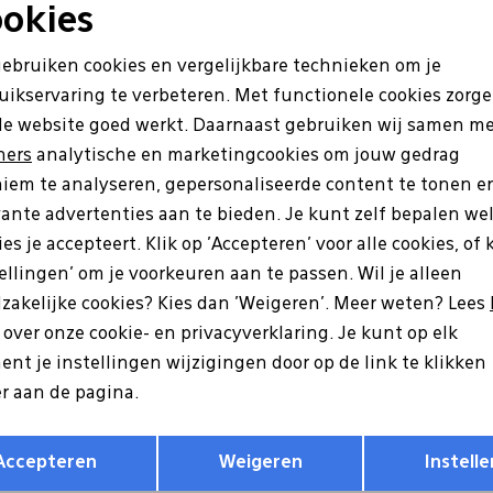
okies
Noodzakelijke cookies
Personalisatie cookies
gebruiken cookies en vergelijkbare technieken om je
uikservaring te verbeteren. Met functionele cookies zorg
Analytische cookies
Marketing cookies
de website goed werkt. Daarnaast gebruiken wij samen m
ners
analytische en marketingcookies om jouw gedrag
iem te analyseren, gepersonaliseerde content te tonen e
vante advertenties aan te bieden. Je kunt zelf bepalen we
es je accepteert. Klik op 'Accepteren' voor alle cookies, of 
tellingen' om je voorkeuren aan te passen. Wil je alleen
zakelijke cookies? Kies dan 'Weigeren'. Meer weten? Lees
es
Hartjes
s over onze cookie- en privacyverklaring. Je kunt op elk
01/30 cognac
162.1417/34 Phil bruin
nt je instellingen wijzigingen door op de link te klikken
9
199,99
r aan de pagina.
18
Opslaan
Terug
Accepteren
Weigeren
Instelle