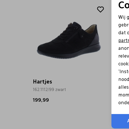
Co
Wij 
gebr
dat 
part
anon
rele
cooki
'Ins
nood
Hartjes
Hartj
alle
162.1112/99 zwart
162.14
mome
199,99
199,9
onde
+ 