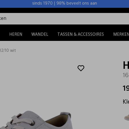
sinds 1970 | 98% beveelt ons aan
HEREN
WANDEL
TASSEN & ACCESSOIRES
MERKE
02/10 wit
H
16
1
Kl