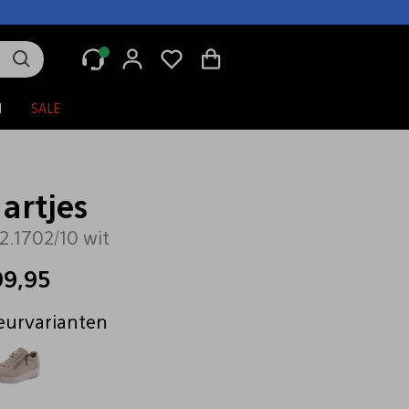
N
SALE
artjes
2.1702/10 wit
99,95
eurvarianten