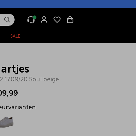
N
SALE
artjes
2.1709/20 Soul beige
09,99
eurvarianten