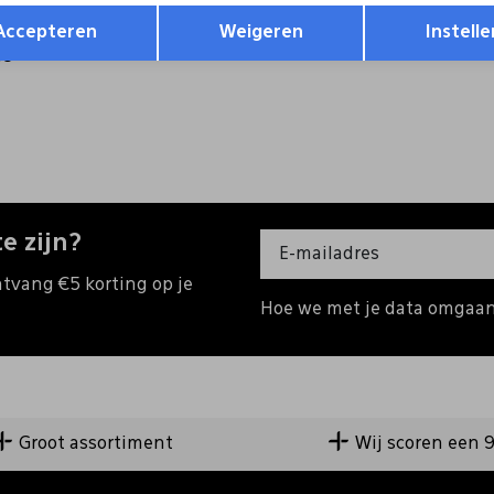
Opslaan
Terug
9
199,99
Accepteren
Weigeren
Instelle
18
e zijn?
ntvang €5 korting op je
Hoe we met je data omgaan?
Groot assortiment
Wij scoren een 