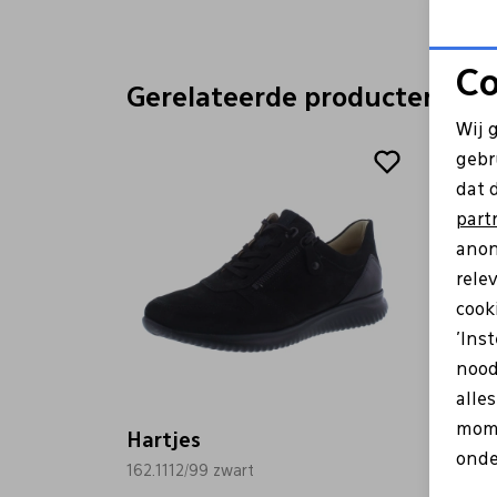
Co
Gerelateerde producten
Wij 
gebr
dat 
part
anon
rele
cooki
'Ins
nood
alle
mome
Hartjes
Hartj
onde
162.1112/99 zwart
162.14