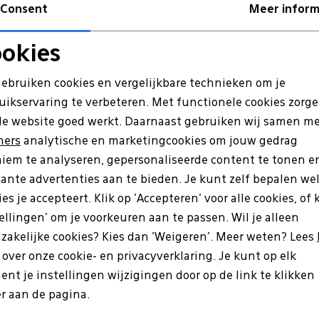
Consent
Meer inform
Re
okies
Noodzakelijke cookies
Personalisatie cookies
gebruiken cookies en vergelijkbare technieken om je
uikservaring te verbeteren. Met functionele cookies zorg
Analytische cookies
Marketing cookies
de website goed werkt. Daarnaast gebruiken wij samen m
ners
analytische en marketingcookies om jouw gedrag
iem te analyseren, gepersonaliseerde content te tonen e
vante advertenties aan te bieden. Je kunt zelf bepalen we
es je accepteert. Klik op 'Accepteren' voor alle cookies, of 
tellingen' om je voorkeuren aan te passen. Wil je alleen
zakelijke cookies? Kies dan 'Weigeren'. Meer weten? Lees
s over onze cookie- en privacyverklaring. Je kunt op elk
nt je instellingen wijzigingen door op de link te klikken
es
Hartjes
r aan de pagina.
01/30 cognac
162.1417/34 Phil bruin