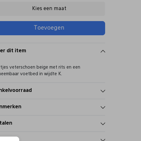
Kies een maat
Toevoegen
er dit item
tjes veterschoen beige met rits en een
neembaar voetbed in wijdte K.
nkelvoorraad
nmerken
talen
zorgen