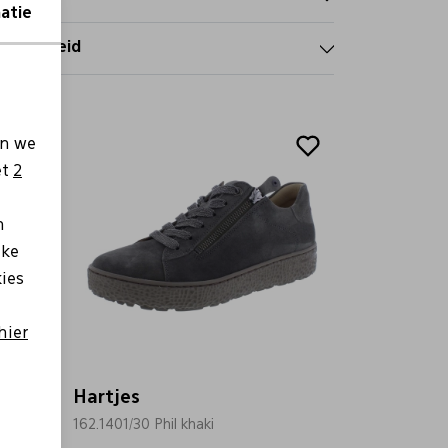
atie
tourbeleid
en we
et
2
n
lke
kies
hier
Hartjes
162.1401/30 Phil khaki