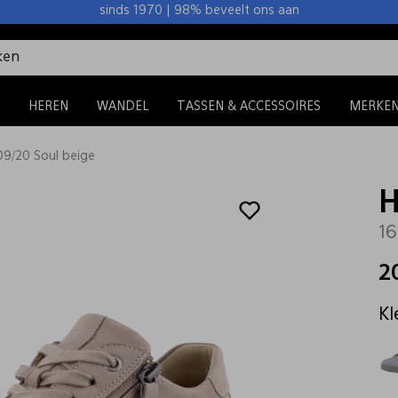
sinds 1970 | 98% beveelt ons aan
HEREN
WANDEL
TASSEN & ACCESSOIRES
MERKE
09/20 Soul beige
H
16
2
Kl