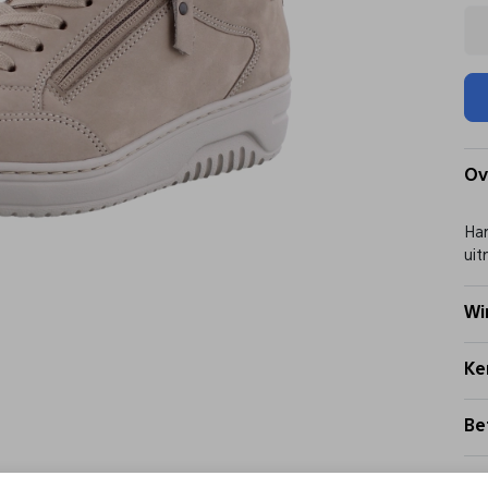
Ov
Har
uit
Wi
Ke
Be
Be