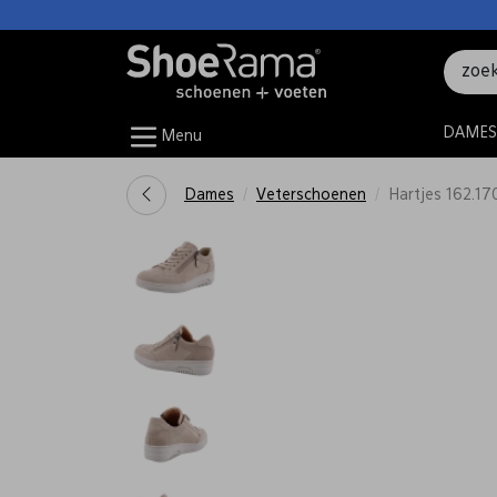
DAMES
Menu
Dames
Veterschoenen
Hartjes 162.17