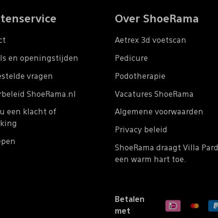
tenservice
Over ShoeRama
ct
Aetrex 3d voetscan
ls en openingstijden
Pedicure
estelde vragen
Podotherapie
rbeleid ShoeRama.nl
Vacatures ShoeRama
u een klacht of
Algemene voorwaarden
king
Privacy beleid
epen
ShoeRama draagt Villa Par
een warm hart toe.
Betalen
met