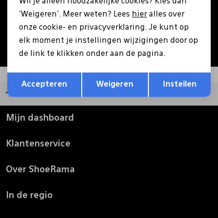
Wil je alleen noodzakelijke cookies? Kies dan
Aanmelden
'Weigeren'. Meer weten? Lees
hier
alles over
Pantoffels
Riemen
onze cookie- en privacyverklaring. Je kunt op
Hoe we met je data omgaan? Bekijk dit in onze
elk moment je instellingen wijzigingen door op
privacyverklaring.
Boots/ Enkellaarsjes
Schoenlepels
de link te klikken onder aan de pagina.
Opslaan
Terug
Laarzen
Sjaal
Accepteren
Weigeren
Instellen
Groot assortiment
Regenlaarzen
Sokken
Mijn dashboard
Klantenservice
Tassen
Over ShoeRama
Veters
In de regio
Zonnekleppen