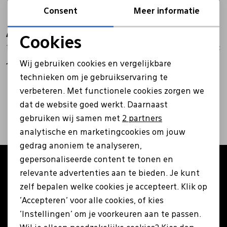
Consent
Meer informatie
Bandschoenen
Sneakers
Lederen schort
Australian
Australian
Cookies
15.1578.04 Middelburg taupe
15.1578.01 Middelburg cognac
Noodzakelijke cookies
Comfort schoenen
Veterschoenen
Mutsen
Wij gebruiken cookies en vergelijkbare
139,99
97,99
139,99
Personalisatie cookies
technieken om je gebruikservaring te
Instappers
Pantoffels
Onderhoud
verbeteren. Met functionele cookies zorgen we
Analytische cookies
2
filters
dat de website goed werkt. Daarnaast
Marketing cookies
Mocassin
Boots
Onderzetters
gebruiken wij samen met
2 partners
analytische en marketingcookies om jouw
gedrag anoniem te analyseren,
Pumps
Laarzen
Pasjeshouders
gepersonaliseerde content te tonen en
Altijd als eerste op de hoogte zijn?
relevante advertenties aan te bieden. Je kunt
Schrijf je in voor onze nieuwsbrief en ontvang €5
Sneakers
Regenlaarzen
Petten
zelf bepalen welke cookies je accepteert. Klik op
korting op je eerste bestelling!
'Accepteren' voor alle cookies, of kies
'Instellingen' om je voorkeuren aan te passen.
Veterschoenen
Portemonnees