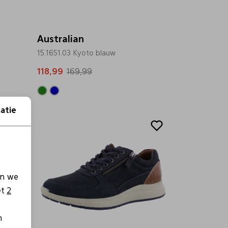
Australian
15.1651.03 Kyoto blauw
118,99
169,99
atie
Sale
en we
et
2
n