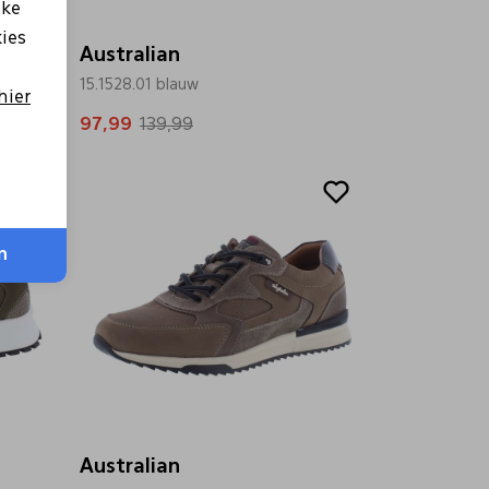
lke
kies
Australian
15.1528.01 blauw
hier
97,99
139,99
Sale
n
Australian