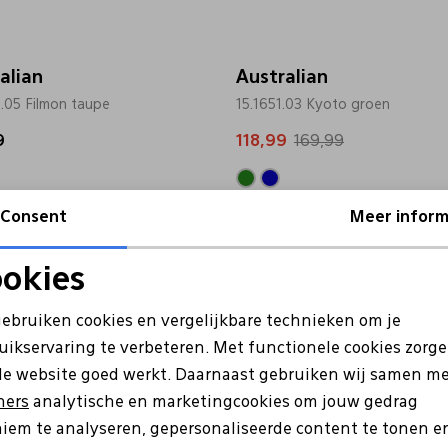
alian
Australian
.05 Filmon taupe
15.1651.03 Kyoto groen
9
118,99
169,99
Consent
Meer inform
Sale
okies
Noodzakelijke cookies
Personalisatie cookies
gebruiken cookies en vergelijkbare technieken om je
uikservaring te verbeteren. Met functionele cookies zorg
Analytische cookies
Marketing cookies
de website goed werkt. Daarnaast gebruiken wij samen m
ners
analytische en marketingcookies om jouw gedrag
iem te analyseren, gepersonaliseerde content te tonen e