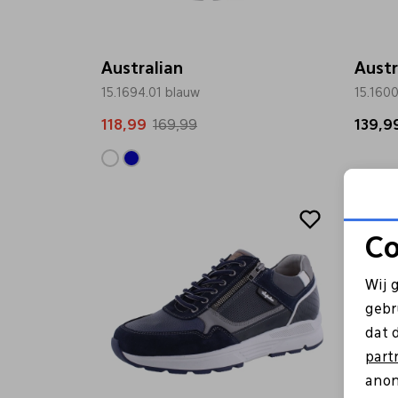
Australian
Austr
15.1694.01 blauw
15.1600
118,99
169,99
139,9
Sale
Co
Wij 
gebr
dat 
part
anon