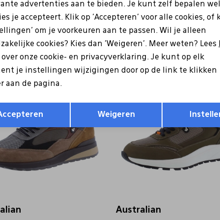
vante advertenties aan te bieden. Je kunt zelf bepalen we
es je accepteert. Klik op 'Accepteren' voor alle cookies, of 
alian
Australian
tellingen' om je voorkeuren aan te passen. Wil je alleen
.02 grijs
15.1646.04 grijs
zakelijke cookies? Kies dan 'Weigeren'. Meer weten? Lees
139,99
125,99
179,99
s over onze cookie- en privacyverklaring. Je kunt op elk
nt je instellingen wijzigingen door op de link te klikken
Sale
r aan de pagina.
Opslaan
Terug
Accepteren
Weigeren
Instelle
alian
Australian