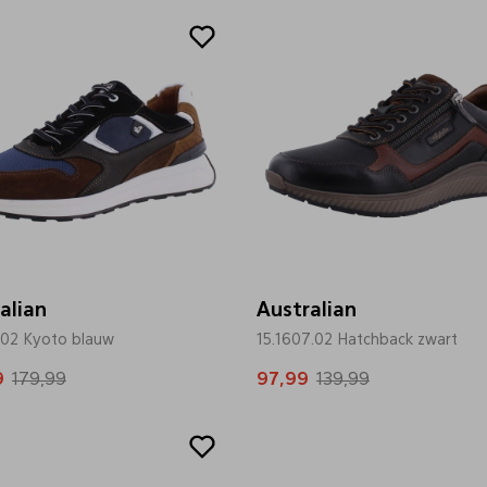
Sale
alian
Australian
.02 Kyoto blauw
15.1607.02 Hatchback zwart
9
179,99
97,99
139,99