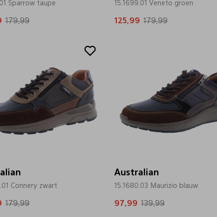
.01 Sparrow taupe
15.1699.01 Veneto groen
9
179,99
125,99
179,99
Sale
alian
Australian
.01 Connery zwart
15.1680.03 Maurizio blauw
9
179,99
97,99
139,99