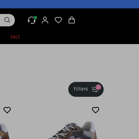
N
SALE
2
filters