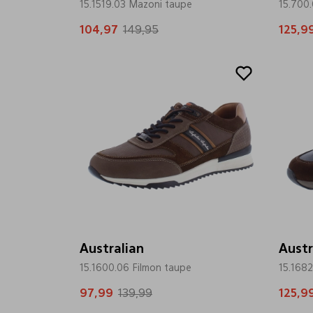
15.1519.03 Mazoni taupe
15.700
104,97
149,95
125,9
Sale
Sale
Australian
Austr
15.1600.06 Filmon taupe
15.1682
97,99
139,99
125,9