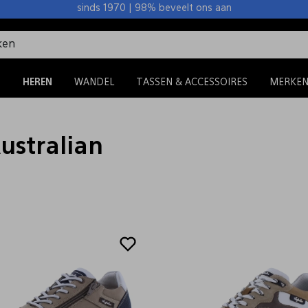
sinds 1970 | 98% beveelt ons aan
S
HEREN
WANDEL
TASSEN & ACCESSOIRES
MERKE
ustralian