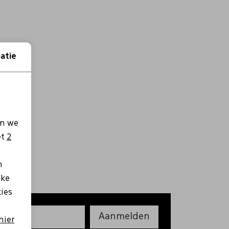
atie
en we
et
2
n
lke
kies
Aanmelden
hier