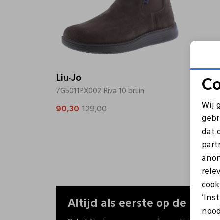
Liu·Jo
Co
7G5011PX002 Riva 10 bruin
Wij 
90,30
129,00
gebr
dat 
part
anon
rele
cooki
'Ins
Altijd als eerste op de hoogt
nood