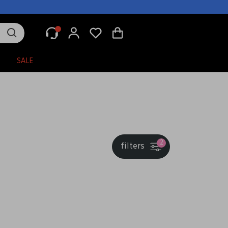
N
SALE
2
filters