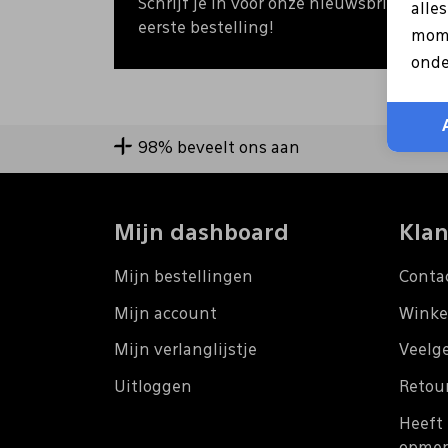
Schrijf je in voor onze nieuwsbrief en o
alle
eerste bestelling!
mome
onde
98% beveelt ons aan
Mijn dashboard
Klan
Mijn bestellingen
Conta
Mijn account
Winke
Mijn verlanglijstje
Veelg
Uitloggen
Retou
Heeft 