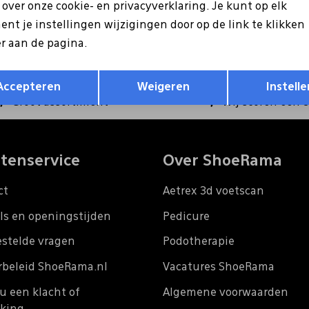
ntvang €5 korting op je
s over onze cookie- en privacyverklaring. Je kunt op elk
Hoe we met je data omgaan?
nt je instellingen wijzigingen door op de link te klikken
r aan de pagina.
Opslaan
Terug
Accepteren
Weigeren
Instelle
Groot assortiment
Wij scoren een 
tenservice
Over ShoeRama
ct
Aetrex 3d voetscan
ls en openingstijden
Pedicure
estelde vragen
Podotherapie
rbeleid ShoeRama.nl
Vacatures ShoeRama
u een klacht of
Algemene voorwaarden