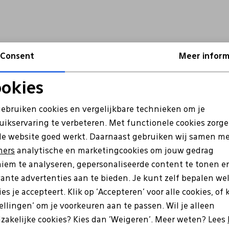
Consent
Meer inform
okies
Noodzakelijke cookies
Personalisatie cookies
gebruiken cookies en vergelijkbare technieken om je
uikservaring te verbeteren. Met functionele cookies zorg
Analytische cookies
Marketing cookies
de website goed werkt. Daarnaast gebruiken wij samen m
ners
analytische en marketingcookies om jouw gedrag
iem te analyseren, gepersonaliseerde content te tonen e
vante advertenties aan te bieden. Je kunt zelf bepalen we
es je accepteert. Klik op 'Accepteren' voor alle cookies, of 
tellingen' om je voorkeuren aan te passen. Wil je alleen
e zijn?
zakelijke cookies? Kies dan 'Weigeren'. Meer weten? Lees