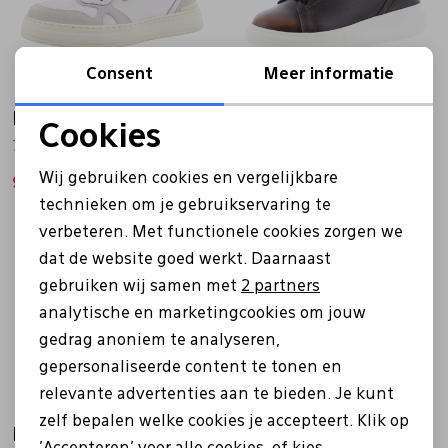
Consent
Meer informatie
Liu·Jo
Liu·Jo
Cookies
7B5003PX097 off white
7G5015PX112 Big 05 bruin
Noodzakelijke cookies
Wij gebruiken cookies en vergelijkbare
90,30
129,00
104,30
149,00
Personalisatie cookies
technieken om je gebruikservaring te
Sale
Sale
verbeteren. Met functionele cookies zorgen we
Analytische cookies
dat de website goed werkt. Daarnaast
Marketing cookies
gebruiken wij samen met
2 partners
analytische en marketingcookies om jouw
gedrag anoniem te analyseren,
gepersonaliseerde content te tonen en
relevante advertenties aan te bieden. Je kunt
zelf bepalen welke cookies je accepteert. Klik op
Liu·Jo
Liu·Jo