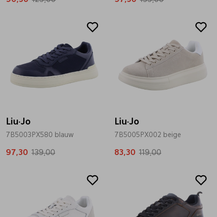
Pantoffels
Riemen
Sale
Sale
Boots/ Enkellaarsjes
Schoenlepels
Laarzen
Sjaal
Regenlaarzen
Sokken
Liu·Jo
Liu·Jo
7B5003PX580 blauw
7B5005PX002 beige
Tassen
97,30
139,00
83,30
119,00
Sale
Sale
Veters
Zonnekleppen