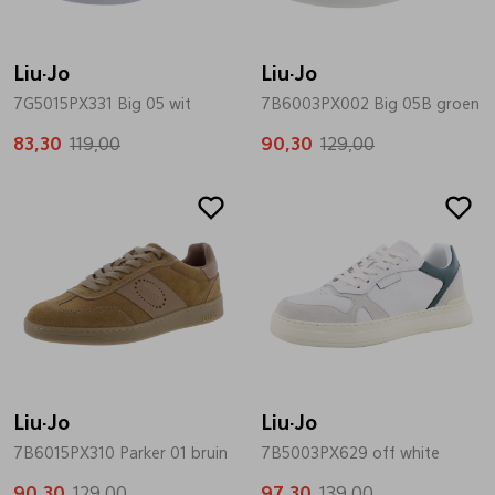
Bandschoenen
Sneakers
Lederen schort
Liu·Jo
Liu·Jo
7G5015PX331 Big 05 wit
7B6003PX002 Big 05B groen
Comfort schoenen
Veterschoenen
Mutsen
83,30
119,00
90,30
129,00
Instappers
Pantoffels
Onderhoud
Sale
Sale
Mocassin
Boots
Onderzetters
Pumps
Laarzen
Pasjeshouders
Sneakers
Regenlaarzen
Petten
Liu·Jo
Liu·Jo
7B6015PX310 Parker 01 bruin
7B5003PX629 off white
Veterschoenen
Portemonnees
90,30
129,00
97,30
139,00