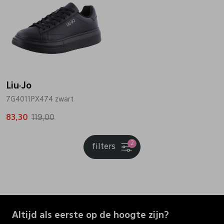
Liu·Jo
7G4011PX474 zwart
83,30
119,00
2
filters
Altijd als eerste op de hoogte zijn?