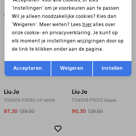
'Accepteren' voor alle cookies, of kies
7G5015PX002 Big 05 bruin
7G4009-PX112 zwart
'Instellingen' om je voorkeuren aan te passen.
97,30
139,00
97,30
139,00
Wil je alleen noodzakelijke cookies? Kies dan
'Weigeren'. Meer weten? Lees
hier
alles over
Sale
Sale
onze cookie- en privacyverklaring. Je kunt op
elk moment je instellingen wijzigingen door op
de link te klikken onder aan de pagina.
Opslaan
Terug
Accepteren
Weigeren
Instellen
Liu·Jo
Liu·Jo
7G4009-PX580 off white
7G4009-PX002 blauw
97,30
139,00
90,30
129,00
Sale