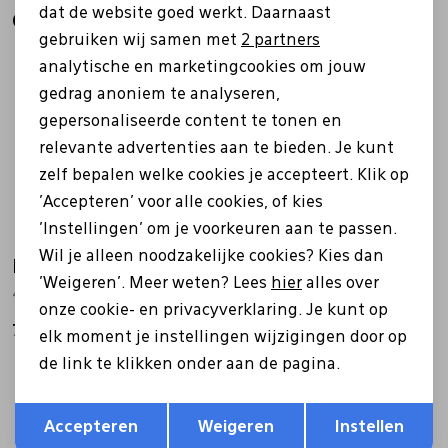
dat de website goed werkt. Daarnaast
Gerelateerde producten
Marketing cookies
gebruiken wij samen met
2 partners
Nieuw
analytische en marketingcookies om jouw
gedrag anoniem te analyseren,
gepersonaliseerde content te tonen en
relevante advertenties aan te bieden. Je kunt
zelf bepalen welke cookies je accepteert. Klik op
'Accepteren' voor alle cookies, of kies
'Instellingen' om je voorkeuren aan te passen.
Wil je alleen noodzakelijke cookies? Kies dan
Rieker
Rieker
'Weigeren'. Meer weten? Lees
hier
alles over
45553 bruin
M8352 beige
onze cookie- en privacyverklaring. Je kunt op
79,99
69,95
elk moment je instellingen wijzigingen door op
de link te klikken onder aan de pagina.
Sale
Opslaan
Terug
Accepteren
Weigeren
Instellen