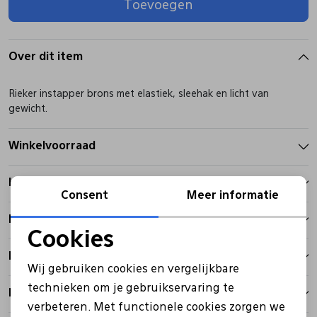
Toevoegen
Pantoffels
Riemen
Over dit item
Boots/ Enkellaarsjes
Schoenlepels
Rieker instapper brons met elastiek, sleehak en licht van
gewicht.
Laarzen
Sjaal
Winkelvoorraad
Regenlaarzen
Sokken
Kenmerken
Consent
Meer informatie
Tassen
Betalen
Cookies
Noodzakelijke cookies
Bezorgen
Veters
Wij gebruiken cookies en vergelijkbare
Personalisatie cookies
technieken om je gebruikservaring te
Retourbeleid
Zonnekleppen
verbeteren. Met functionele cookies zorgen we
Analytische cookies