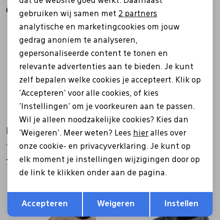
dat de website goed werkt. Daarnaast
Gerelateerde producten
Marketing cookies
gebruiken wij samen met
2 partners
analytische en marketingcookies om jouw
Nieuw
Sale
gedrag anoniem te analyseren,
gepersonaliseerde content te tonen en
relevante advertenties aan te bieden. Je kunt
zelf bepalen welke cookies je accepteert. Klik op
'Accepteren' voor alle cookies, of kies
'Instellingen' om je voorkeuren aan te passen.
Wil je alleen noodzakelijke cookies? Kies dan
Rieker
Rieker
'Weigeren'. Meer weten? Lees
hier
alles over
45553 bruin
L5351 brons
onze cookie- en privacyverklaring. Je kunt op
elk moment je instellingen wijzigingen door op
79,99
63,96
79,95
de link te klikken onder aan de pagina.
Sale
Opslaan
Terug
Accepteren
Weigeren
Instellen