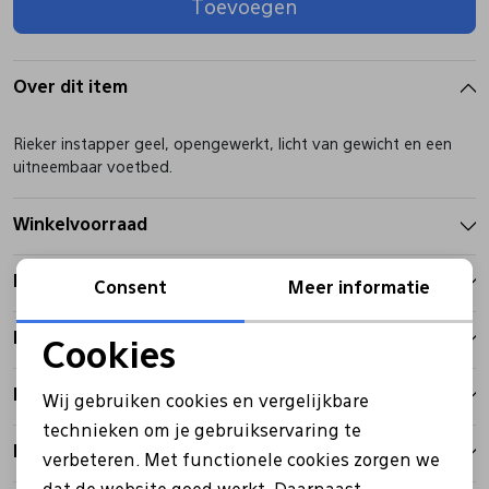
Toevoegen
Pantoffels
Riemen
Over dit item
Boots/ Enkellaarsjes
Schoenlepels
Rieker instapper geel, opengewerkt, licht van gewicht en een
uitneembaar voetbed.
Laarzen
Sjaal
Winkelvoorraad
Regenlaarzen
Sokken
Kenmerken
Consent
Meer informatie
Tassen
Betalen
Cookies
Noodzakelijke cookies
Bezorgen
Veters
Wij gebruiken cookies en vergelijkbare
Personalisatie cookies
technieken om je gebruikservaring te
Retourbeleid
verbeteren. Met functionele cookies zorgen we
Analytische cookies
Zonnekleppen