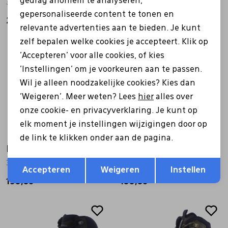
gedrag anoniem te analyseren,
310945 Renegade GTX Mid bruin
210408 Trekker LL bruin
gepersonaliseerde content te tonen en
219,99
279,99
relevante advertenties aan te bieden. Je kunt
zelf bepalen welke cookies je accepteert. Klik op
'Accepteren' voor alle cookies, of kies
'Instellingen' om je voorkeuren aan te passen.
Wil je alleen noodzakelijke cookies? Kies dan
'Weigeren'. Meer weten? Lees
hier
alles over
onze cookie- en privacyverklaring. Je kunt op
elk moment je instellingen wijzigingen door op
de link te klikken onder aan de pagina.
Lowa
Lowa
Opslaan
Terug
310945 Renegade GTX mid blauw
310945 Renegade GTX mid l.bruin
Accepteren
Weigeren
Instellen
199,95
199,95