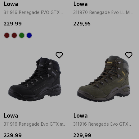
Lowa
Lowa
311916 Renegade EVO GTX MiD blauw
311970 Renegade Evo LL Mid groen
Pantoffels
Riemen
229,99
229,95
Boots/ Enkellaarsjes
Schoenlepels
Laarzen
Sjaal
Regenlaarzen
Sokken
Tassen
Veters
Lowa
Lowa
311916 Renegade Evo GTX mid zwart
311916 Renegade Evo GTX Mid olive
Zonnekleppen
229,99
229,99