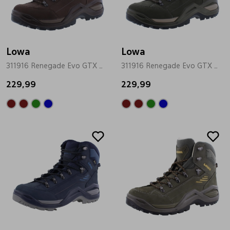
Bandschoenen
Sneakers
Lederen schort
Lowa
Comfort schoenen
Veterschoenen
Mutsen
Lowa
311916 Renegade Evo GTX Mid bruin
311916 Renegade Evo GTX Mid olive
229,99
Instappers
Pantoffels
Onderhoud
229,99
Mocassin
Boots
Onderzetters
Pumps
Laarzen
Pasjeshouders
Sneakers
Regenlaarzen
Petten
Veterschoenen
Portemonnees