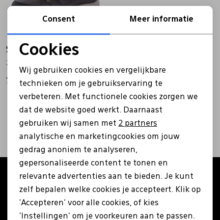
Bandschoenen
Sneakers
Lederen schort
Consent
Meer informatie
Cookies
Skechers
Comfort schoenen
Veterschoenen
Mutsen
Noodzakelijke cookies
204642 bruin
Wij gebruiken cookies en vergelijkbare
Personalisatie cookies
79,95
Instappers
Pantoffels
Onderhoud
technieken om je gebruikservaring te
verbeteren. Met functionele cookies zorgen we
Analytische cookies
2
filters
dat de website goed werkt. Daarnaast
Mocassin
Boots
Onderzetters
Marketing cookies
gebruiken wij samen met
2 partners
analytische en marketingcookies om jouw
Pumps
Laarzen
Pasjeshouders
gedrag anoniem te analyseren,
gepersonaliseerde content te tonen en
relevante advertenties aan te bieden. Je kunt
Altijd als eerste op de hoogte zijn?
Sneakers
Regenlaarzen
Petten
zelf bepalen welke cookies je accepteert. Klik op
Schrijf je in voor onze nieuwsbrief en ontvang €5
'Accepteren' voor alle cookies, of kies
korting op je eerste bestelling!
Veterschoenen
Portemonnees
'Instellingen' om je voorkeuren aan te passen.