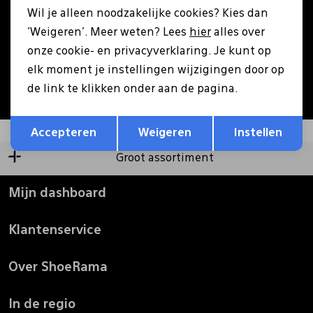
Wil je alleen noodzakelijke cookies? Kies dan
Pantoffels
Riemen
'Weigeren'. Meer weten? Lees
hier
alles over
Aanmelden
onze cookie- en privacyverklaring. Je kunt op
elk moment je instellingen wijzigingen door op
Boots/ Enkellaarsjes
Schoenlepels
Hoe we met je data omgaan? Bekijk dit in onze
de link te klikken onder aan de pagina.
privacyverklaring.
Opslaan
Terug
Laarzen
Sjaal
Accepteren
Weigeren
Instellen
Groot assortiment
Regenlaarzen
Sokken
Mijn dashboard
Tassen
Klantenservice
Veters
Over ShoeRama
Zonnekleppen
In de regio