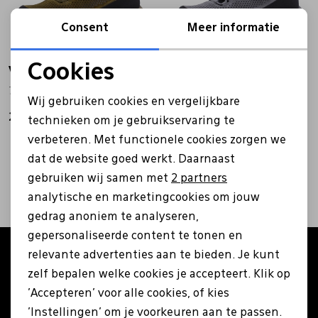
Bandschoenen
Sneakers
Lederen schort
Consent
Meer informatie
Cookies
VASQUE
Comfort schoenen
Veterschoenen
Mutsen
VASQUE
Noodzakelijke cookies
7554 groen
7560 grijs
Wij gebruiken cookies en vergelijkbare
Personalisatie cookies
219,99
Instappers
Pantoffels
Onderhoud
219,99
technieken om je gebruikservaring te
verbeteren. Met functionele cookies zorgen we
Analytische cookies
2
filters
dat de website goed werkt. Daarnaast
Mocassin
Boots
Onderzetters
Marketing cookies
gebruiken wij samen met
2 partners
analytische en marketingcookies om jouw
Pumps
Laarzen
Pasjeshouders
gedrag anoniem te analyseren,
gepersonaliseerde content te tonen en
relevante advertenties aan te bieden. Je kunt
Altijd als eerste op de hoogte zijn?
Sneakers
Regenlaarzen
Petten
zelf bepalen welke cookies je accepteert. Klik op
Schrijf je in voor onze nieuwsbrief en ontvang €5
'Accepteren' voor alle cookies, of kies
korting op je eerste bestelling!
Veterschoenen
Portemonnees
'Instellingen' om je voorkeuren aan te passen.