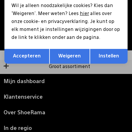
Wil je alleen noodzakelijke cookies? Kies dan
Pantoffels
Riemen
'Weigeren'. Meer weten? Lees
hier
alles over
Aanmelden
onze cookie- en privacyverklaring. Je kunt op
elk moment je instellingen wijzigingen door op
Boots/ Enkellaarsjes
Schoenlepels
Hoe we met je data omgaan? Bekijk dit in onze
de link te klikken onder aan de pagina.
privacyverklaring.
Opslaan
Terug
Laarzen
Sjaal
Accepteren
Weigeren
Instellen
Groot assortiment
Regenlaarzen
Sokken
Mijn dashboard
Tassen
Klantenservice
Veters
Over ShoeRama
Zonnekleppen
In de regio