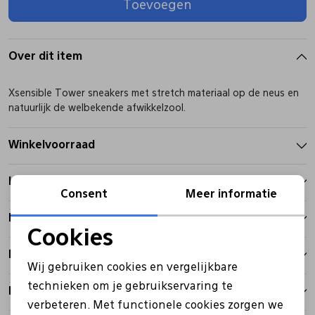
Toevoegen
Pantoffels
Riemen
Over dit item
Boots/ Enkellaarsjes
Schoenlepels
Xsensible Tower sneakers met stretch materiaal op de neus en
natuurlijk de welbekende afwikkelzool.
Laarzen
Sjaal
Winkelvoorraad
Regenlaarzen
Sokken
Kenmerken
Consent
Meer informatie
Tassen
Betalen
Cookies
Noodzakelijke cookies
Bezorgen
Veters
Wij gebruiken cookies en vergelijkbare
Personalisatie cookies
technieken om je gebruikservaring te
Retourbeleid
Zonnekleppen
verbeteren. Met functionele cookies zorgen we
Analytische cookies