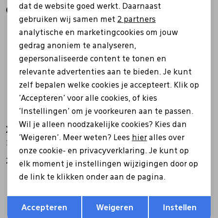
dat de website goed werkt. Daarnaast
Gerelateerde producten
Marketing cookies
gebruiken wij samen met
2 partners
Nieuw
analytische en marketingcookies om jouw
gedrag anoniem te analyseren,
gepersonaliseerde content te tonen en
relevante advertenties aan te bieden. Je kunt
zelf bepalen welke cookies je accepteert. Klik op
'Accepteren' voor alle cookies, of kies
'Instellingen' om je voorkeuren aan te passen.
Wil je alleen noodzakelijke cookies? Kies dan
Xsensible
Xsensible
'Weigeren'. Meer weten? Lees
hier
alles over
30232.5 Aurora bruin
33008.3 Tower zwart
onze cookie- en privacyverklaring. Je kunt op
279,95
299,95
elk moment je instellingen wijzigingen door op
de link te klikken onder aan de pagina.
Opslaan
Terug
Accepteren
Weigeren
Instellen