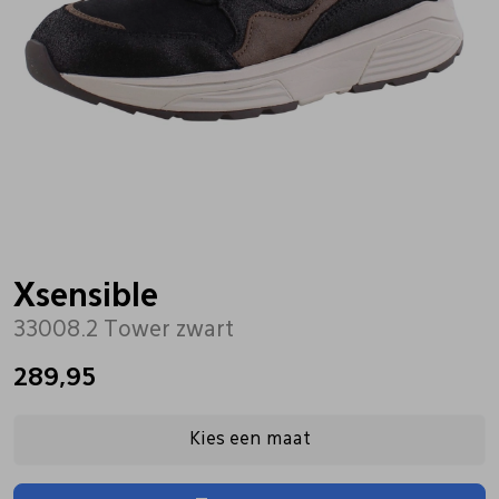
Bandschoenen
Sneakers
Lederen schort
Comfort schoenen
Veterschoenen
Mutsen
Instappers
Pantoffels
Onderhoud
Mocassin
Boots
Onderzetters
Xsensible
33008.2 Tower zwart
Pumps
Laarzen
Pasjeshouders
289,95
Sneakers
Regenlaarzen
Petten
Kies een maat
Veterschoenen
Portemonnees