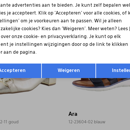
Ara
vante advertenties aan te bieden. Je kunt zelf bepalen we
06-16 rose
12-33518-11 zilver
es je accepteert. Klik op 'Accepteren' voor alle cookies, of 
tellingen' om je voorkeuren aan te passen. Wil je alleen
99,95
62,99
89,99
zakelijke cookies? Kies dan 'Weigeren'. Meer weten? Lees
Sale
s over onze cookie- en privacyverklaring. Je kunt op elk
nt je instellingen wijzigingen door op de link te klikken
r aan de pagina.
Opslaan
Terug
Accepteren
Weigeren
Instelle
Ara
02-11 goud
12-23604-02 blauw