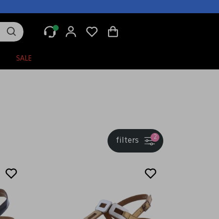
N
SALE
2
filters
Sale