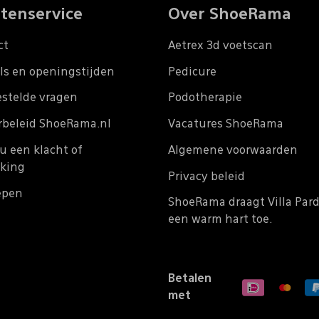
tenservice
Over ShoeRama
ct
Aetrex 3d voetscan
ls en openingstijden
Pedicure
estelde vragen
Podotherapie
rbeleid ShoeRama.nl
Vacatures ShoeRama
u een klacht of
Algemene voorwaarden
king
Privacy beleid
epen
ShoeRama draagt Villa Par
een warm hart toe.
Betalen
met