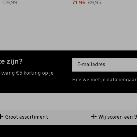
129,99
71,96
89,95
e zijn?
ntvang €5 korting op je
Hoe we met je data omgaan?
Groot assortiment
Wij scoren een 