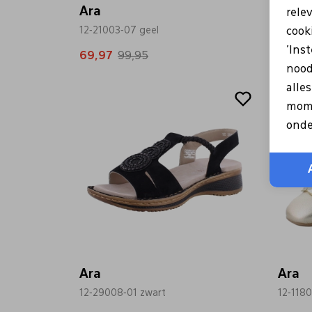
Ara
Ara
rele
12-21003-07 geel
12-210
cooki
'Ins
69,97
99,95
69,97
nood
Sale
Sale
alle
mome
onde
Ara
Ara
12-29008-01 zwart
12-118