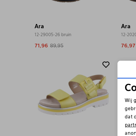
Ara
Ara
12-29005-26 bruin
12-202
71,96
89,95
76,97
Sale
Sale
Co
Wij 
gebr
dat 
part
anon