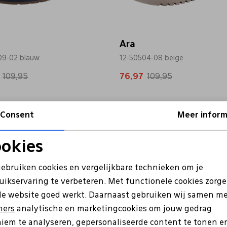
Ara
09-02 blauw
12-50504-08 beige
109,95
76,97
109,95
Sale
Consent
Meer inform
okies
Noodzakelijke cookies
Personalisatie cookies
gebruiken cookies en vergelijkbare technieken om je
uikservaring te verbeteren. Met functionele cookies zorg
Analytische cookies
Marketing cookies
de website goed werkt. Daarnaast gebruiken wij samen m
ners
analytische en marketingcookies om jouw gedrag
iem te analyseren, gepersonaliseerde content te tonen e