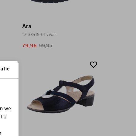
Ara
12-33515-01 zwart
79,96
99,95
Sale
atie
en we
et
2
n