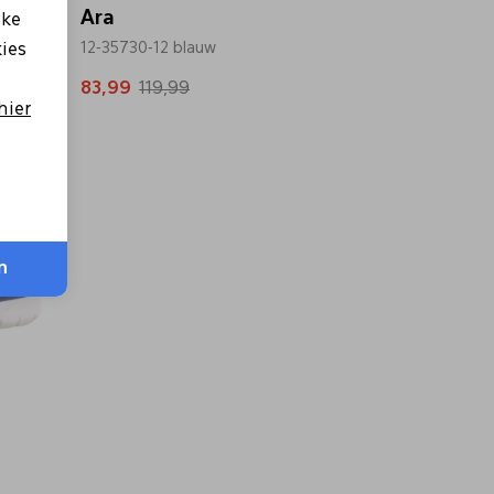
Ara
lke
12-35730-12 blauw
kies
83,99
119,99
hier
n