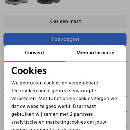
Pantoffels
Riemen
Kies een maat
Boots/ Enkellaarsjes
Schoenlepels
Toevoegen
Laarzen
Sjaal
Consent
Meer informatie
Over dit item
Cookies
Regenlaarzen
Sokken
Noodzakelijke cookies
Clarks sandaal bruin met klitteband, druksluiting en een voetbed
in wijdte G.
Wij gebruiken cookies en vergelijkbare
Personalisatie cookies
Tassen
technieken om je gebruikservaring te
Winkelvoorraad
verbeteren. Met functionele cookies zorgen we
Analytische cookies
dat de website goed werkt. Daarnaast
Veters
Marketing cookies
Kenmerken
gebruiken wij samen met
2 partners
analytische en marketingcookies om jouw
Zonnekleppen
Betalen