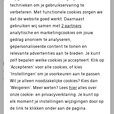
Personalisatie cookies
technieken om je gebruikservaring te
Pantoffels
Riemen
Nieuw
verbeteren. Met functionele cookies zorgen we
Analytische cookies
dat de website goed werkt. Daarnaast
Marketing cookies
gebruiken wij samen met
2 partners
Boots/ Enkellaarsjes
Schoenlepels
analytische en marketingcookies om jouw
gedrag anoniem te analyseren,
Laarzen
Sjaal
gepersonaliseerde content te tonen en
relevante advertenties aan te bieden. Je kunt
zelf bepalen welke cookies je accepteert. Klik op
Regenlaarzen
Sokken
Rieker
'Accepteren' voor alle cookies, of kies
45553 bruin
'Instellingen' om je voorkeuren aan te passen.
Tassen
79,99
Wil je alleen noodzakelijke cookies? Kies dan
'Weigeren'. Meer weten? Lees
hier
alles over
Veters
2
onze cookie- en privacyverklaring. Je kunt op
filters
elk moment je instellingen wijzigingen door op
de link te klikken onder aan de pagina.
Zonnekleppen