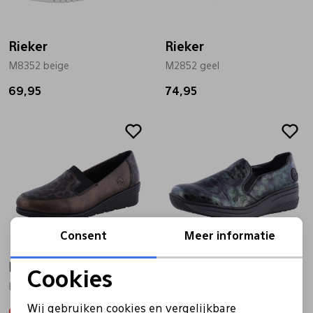
Bandschoenen
Sneakers
Lederen schort
Rieker
Rieker
M8352 beige
M2852 geel
Comfort schoenen
Veterschoenen
Mutsen
69,95
74,95
Instappers
Pantoffels
Onderhoud
Sale
Sale
Mocassin
Boots
Onderzetters
Pumps
Laarzen
Pasjeshouders
Consent
Meer informatie
Sneakers
Regenlaarzen
Petten
Rieker
Rieker
Cookies
L5351 brons
48752 groen
Noodzakelijke cookies
Veterschoenen
Portemonnees
Wij gebruiken cookies en vergelijkbare
63,96
79,95
55,99
69,99