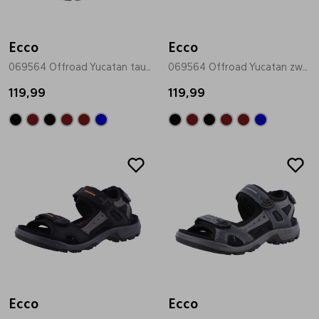
Bandschoenen
Sneakers
Lederen schort
Ecco
Ecco
069564 Offroad Yucatan taupe
069564 Offroad Yucatan zwart
Comfort schoenen
Veterschoenen
Mutsen
119,99
119,99
Instappers
Pantoffels
Onderhoud
Mocassin
Boots
Onderzetters
Pumps
Laarzen
Pasjeshouders
Sneakers
Regenlaarzen
Petten
Veterschoenen
Portemonnees
Ecco
Ecco