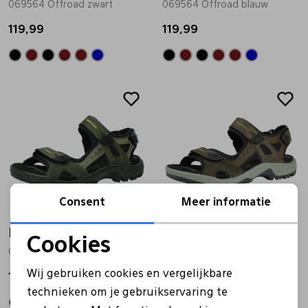
069564 Offroad zwart
069564 Offroad blauw
Pantoffels
Riemen
119,99
119,99
Boots/ Enkellaarsjes
Schoenlepels
Laarzen
Sjaal
Regenlaarzen
Sokken
Consent
Meer informatie
Tassen
Ecco
Ecco
Cookies
069564 Offroad donker bruin
Veters
069564 Offroad bruin
Noodzakelijke cookies
Wij gebruiken cookies en vergelijkbare
119,99
119,99
Personalisatie cookies
technieken om je gebruikservaring te
Zonnekleppen