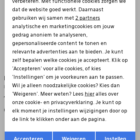
verbeteren. Met functionele cookies zorgen we
Analytische cookies
dat de website goed werkt. Daarnaast
Marketing cookies
gebruiken wij samen met
2 partners
analytische en marketingcookies om jouw
gedrag anoniem te analyseren,
gepersonaliseerde content te tonen en
relevante advertenties aan te bieden. Je kunt
zelf bepalen welke cookies je accepteert. Klik op
'Accepteren' voor alle cookies, of kies
'Instellingen' om je voorkeuren aan te passen.
Ecco
Ecco
Wil je alleen noodzakelijke cookies? Kies dan
822044 zwart
822044 bruin
'Weigeren'. Meer weten? Lees
hier
alles over
119,99
119,99
onze cookie- en privacyverklaring. Je kunt op
elk moment je instellingen wijzigingen door op
de link te klikken onder aan de pagina.
Opslaan
Terug
Accepteren
Weigeren
Instellen