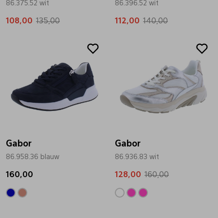
86.375.52 wit
86.396.52 wit
Pantoffels
Riemen
108,00
135,00
112,00
140,00
Sale
Boots/ Enkellaarsjes
Schoenlepels
Laarzen
Sjaal
Regenlaarzen
Sokken
Gabor
Gabor
Tassen
86.958.36 blauw
86.936.83 wit
160,00
128,00
160,00
Veters
Zonnekleppen
Sale
Sale