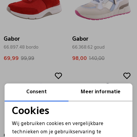
Gabor
Gabor
66.897.48 bordo
66.368.62 goud
69,99
99,99
98,00
140,00
Sale
Consent
Meer informatie
Cookies
Noodzakelijke cookies
Wij gebruiken cookies en vergelijkbare
Personalisatie cookies
technieken om je gebruikservaring te
Gabor
Gabor