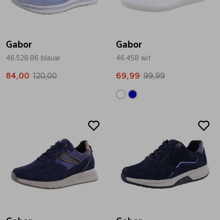
Gabor
Gabor
46.528.86 blauw
46.458 wit
84,00
120,00
69,99
99,99