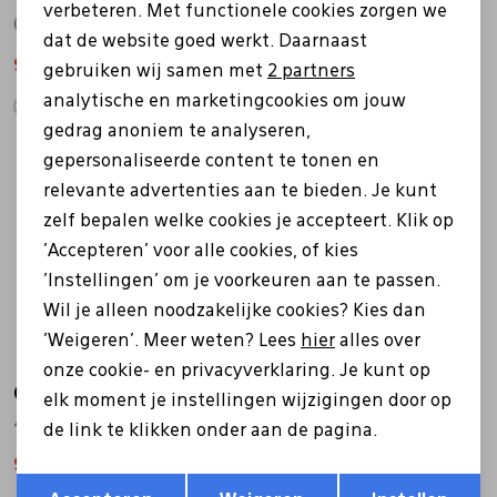
verbeteren. Met functionele cookies zorgen we
Analytische cookies
66.378.87 wit
46.896 blauw
dat de website goed werkt. Daarnaast
Marketing cookies
94,50
135,00
145,00
gebruiken wij samen met
2 partners
analytische en marketingcookies om jouw
gedrag anoniem te analyseren,
gepersonaliseerde content te tonen en
Sale
Sale
relevante advertenties aan te bieden. Je kunt
zelf bepalen welke cookies je accepteert. Klik op
'Accepteren' voor alle cookies, of kies
'Instellingen' om je voorkeuren aan te passen.
Wil je alleen noodzakelijke cookies? Kies dan
'Weigeren'. Meer weten? Lees
hier
alles over
onze cookie- en privacyverklaring. Je kunt op
Gabor
Gabor
elk moment je instellingen wijzigingen door op
46.375.68 off white
46.355.65 grijs
de link te klikken onder aan de pagina.
94,49
134,99
94,49
134,99
Opslaan
Terug