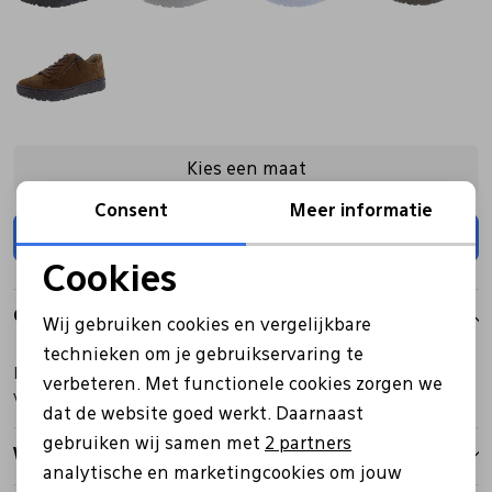
Kies een maat
Consent
Meer informatie
Toevoegen
Cookies
Noodzakelijke cookies
Over dit item
Wij gebruiken cookies en vergelijkbare
Personalisatie cookies
technieken om je gebruikservaring te
Hartjes veterschoen licht/zilver met rits en een uitneembaar
verbeteren. Met functionele cookies zorgen we
Analytische cookies
voetbed in wijdte H.
dat de website goed werkt. Daarnaast
Marketing cookies
gebruiken wij samen met
2 partners
Winkelvoorraad
analytische en marketingcookies om jouw