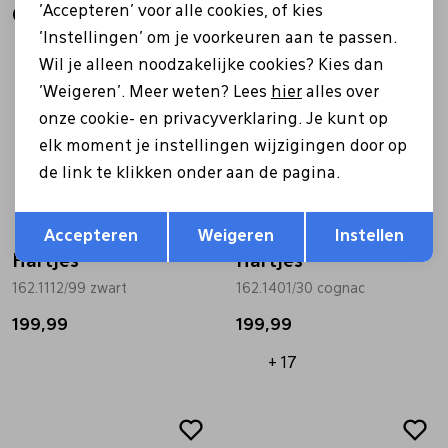
'Accepteren' voor alle cookies, of kies
Gerelateerde producten
'Instellingen' om je voorkeuren aan te passen.
Wil je alleen noodzakelijke cookies? Kies dan
'Weigeren'. Meer weten? Lees
hier
alles over
onze cookie- en privacyverklaring. Je kunt op
elk moment je instellingen wijzigingen door op
de link te klikken onder aan de pagina.
Opslaan
Terug
Accepteren
Weigeren
Instellen
Hartjes
Hartjes
162.1112/99 zwart
162.1401/30 cognac
199,99
199,99
+ 17