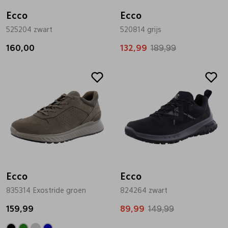
Ecco
Ecco
525204 zwart
520814 grijs
160,00
132,99
189,99
Sale
Ecco
Ecco
835314 Exostride groen
824264 zwart
159,99
89,99
149,99