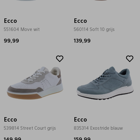
Bandschoenen
Sneakers
Lederen schort
Ecco
Ecco
551604 Move wit
560114 Soft 10 grijs
Comfort schoenen
Veterschoenen
Mutsen
99,99
139,99
Instappers
Pantoffels
Onderhoud
Mocassin
Boots
Onderzetters
Pumps
Laarzen
Pasjeshouders
Sneakers
Regenlaarzen
Petten
Ecco
Ecco
539814 Street Court grijs
835314 Exostride blauw
Veterschoenen
Portemonnees
149,99
159,99