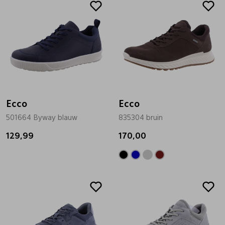
Ecco
Ecco
501664 Byway blauw
835304 bruin
129,99
170,00
Sale