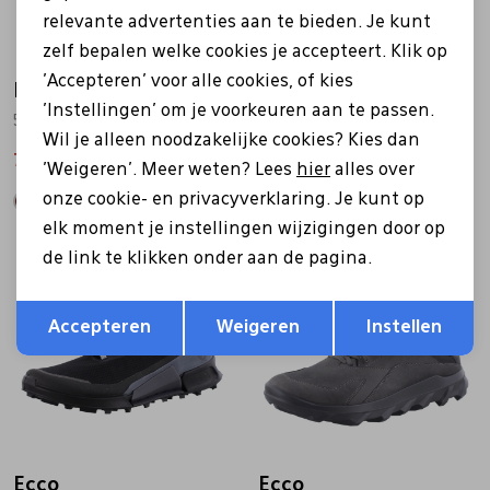
relevante advertenties aan te bieden. Je kunt
zelf bepalen welke cookies je accepteert. Klik op
'Accepteren' voor alle cookies, of kies
Ecco
Ecco
'Instellingen' om je voorkeuren aan te passen.
521354 bruin
835394 grijs
Wil je alleen noodzakelijke cookies? Kies dan
76,99
109,99
90,99
129,99
'Weigeren'. Meer weten? Lees
hier
alles over
onze cookie- en privacyverklaring. Je kunt op
elk moment je instellingen wijzigingen door op
de link te klikken onder aan de pagina.
Sale
Opslaan
Terug
Accepteren
Weigeren
Instellen
Ecco
Ecco