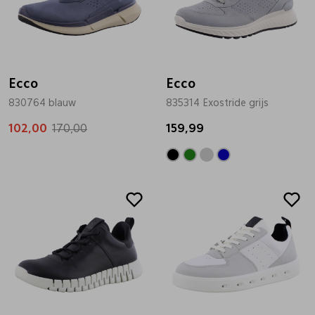
Ecco
Ecco
830764 blauw
835314 Exostride grijs
102,00
170,00
159,99
Sale