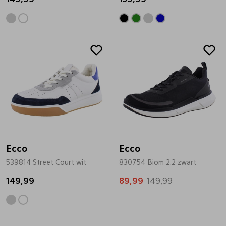
Pantoffels
Riemen
Sale
Boots/ Enkellaarsjes
Schoenlepels
Laarzen
Sjaal
Regenlaarzen
Sokken
Ecco
Ecco
Tassen
539814 Street Court wit
830754 Biom 2.2 zwart
149,99
89,99
149,99
Veters
Zonnekleppen