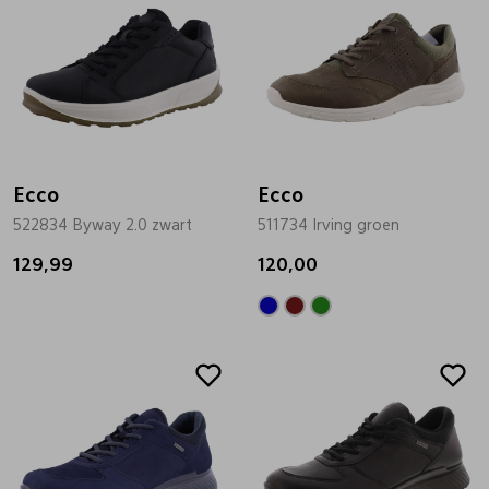
Ecco
Ecco
522834 Byway 2.0 zwart
511734 Irving groen
129,99
120,00