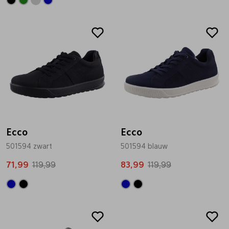
Sale
Sale
Ecco
Ecco
501594 zwart
501594 blauw
71,99
119,99
83,99
119,99