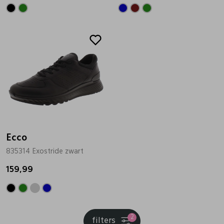
Ecco
835314 Exostride zwart
159,99
2
filters