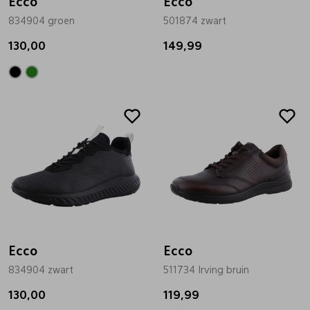
Ecco
Ecco
834904 groen
501874 zwart
130,00
149,99
Ecco
Ecco
834904 zwart
511734 Irving bruin
130,00
119,99