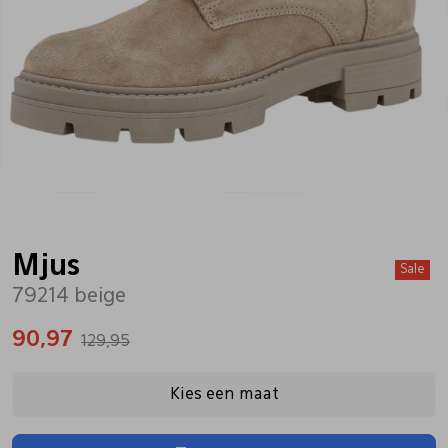
Bandschoenen
Sneakers
Lederen schort
Comfort schoenen
Veterschoenen
Mutsen
Instappers
Pantoffels
Onderhoud
Mocassin
Boots
Onderzetters
Mjus
Sale
79214 beige
Pumps
Laarzen
Pasjeshouders
90,97
129,95
Sneakers
Regenlaarzen
Petten
Kies een maat
Veterschoenen
Portemonnees