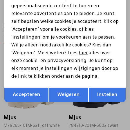
gepersonaliseerde content te tonen en
relevante advertenties aan te bieden. Je kunt
zelf bepalen welke cookies je accepteert. Klik op
Mjus
Mjus
'Accepteren' voor alle cookies, of kies
M79258-101 beige
P96203-101M-6293 groen
'Instellingen' om je voorkeuren aan te passen.
118,97
169,95
111,97
159,95
Wil je alleen noodzakelijke cookies? Kies dan
'Weigeren'. Meer weten? Lees
hier
alles over
Sale
Sale
onze cookie- en privacyverklaring. Je kunt op
elk moment je instellingen wijzigingen door op
de link te klikken onder aan de pagina.
Opslaan
Terug
Accepteren
Weigeren
Instellen
Mjus
Mjus
M79265-101M-6211 off white
P84210-201M-6002 zwart