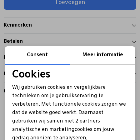
Toevoegen
Pantoffels
Riemen
Kenmerken
Boots/ Enkellaarsjes
Schoenlepels
Betalen
Laarzen
Sjaal
Consent
Meer informatie
Bezorgen
Cookies
Retourbeleid
Regenlaarzen
Sokken
Noodzakelijke cookies
Wij gebruiken cookies en vergelijkbare
Gerelateerde producten
Personalisatie cookies
Tassen
technieken om je gebruikservaring te
Sale
Sale
verbeteren. Met functionele cookies zorgen we
Analytische cookies
dat de website goed werkt. Daarnaast
Veters
Marketing cookies
gebruiken wij samen met
2 partners
analytische en marketingcookies om jouw
Zonnekleppen
gedrag anoniem te analyseren,