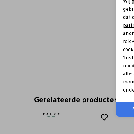
Wij 
gebr
dat 
part
anon
rele
cooki
'Ins
nood
alle
mome
onde
Gerelateerde producten