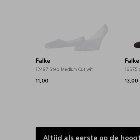
Falke
Falke
12497 Step Medium Cut wit
16675 
11,00
13,00
Altijd als eerste op de hoogt