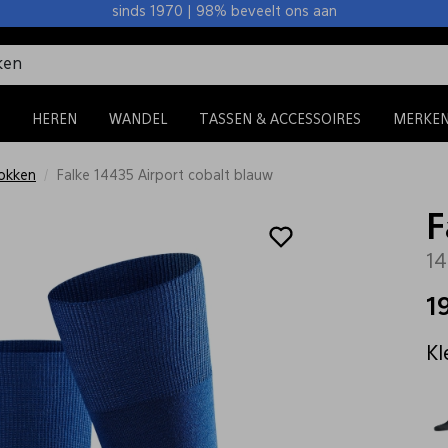
sinds 1970 | 98% beveelt ons aan
HEREN
WANDEL
TASSEN & ACCESSOIRES
MERKE
okken
Falke 14435 Airport cobalt blauw
F
14
1
Kl