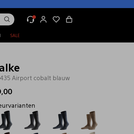
N
SALE
alke
435 Airport cobalt blauw
9,00
eurvarianten