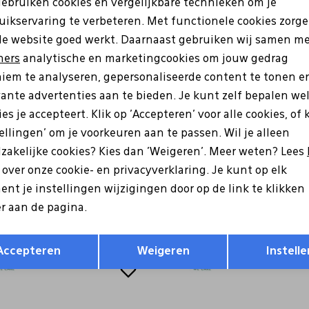
gebruiken cookies en vergelijkbare technieken om je
uikservaring te verbeteren. Met functionele cookies zorg
Analytische cookies
Marketing cookies
de website goed werkt. Daarnaast gebruiken wij samen m
ners
analytische en marketingcookies om jouw gedrag
Wi
iem te analyseren, gepersonaliseerde content te tonen e
Ke
vante advertenties aan te bieden. Je kunt zelf bepalen we
es je accepteert. Klik op 'Accepteren' voor alle cookies, of 
Be
tellingen' om je voorkeuren aan te passen. Wil je alleen
zakelijke cookies? Kies dan 'Weigeren'. Meer weten? Lees
Be
s over onze cookie- en privacyverklaring. Je kunt op elk
nt je instellingen wijzigingen door op de link te klikken
Re
r aan de pagina.
Opslaan
Terug
Accepteren
Weigeren
Instelle