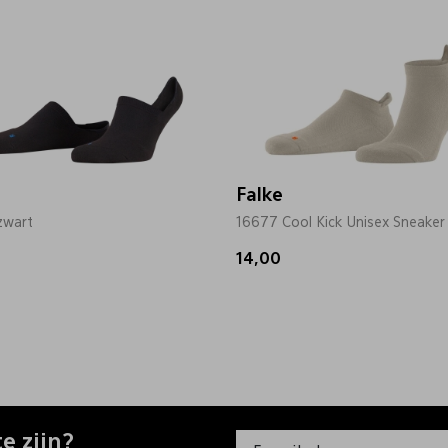
Falke
zwart
16677 Cool Kick Unisex Sneaker
14,00
e zijn?