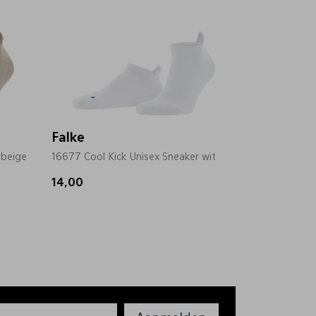
Falke
 beige
16677 Cool Kick Unisex Sneaker wit
14,00