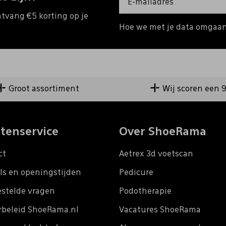
ntvang €5 korting op je
Hoe we met je data omgaan?
Groot assortiment
Wij scoren een 
tenservice
Over ShoeRama
ct
Aetrex 3d voetscan
ls en openingstijden
Pedicure
estelde vragen
Podotherapie
rbeleid ShoeRama.nl
Vacatures ShoeRama