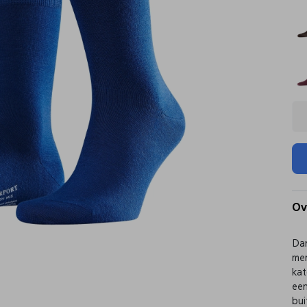
Ov
Dan
mer
kat
een
bui