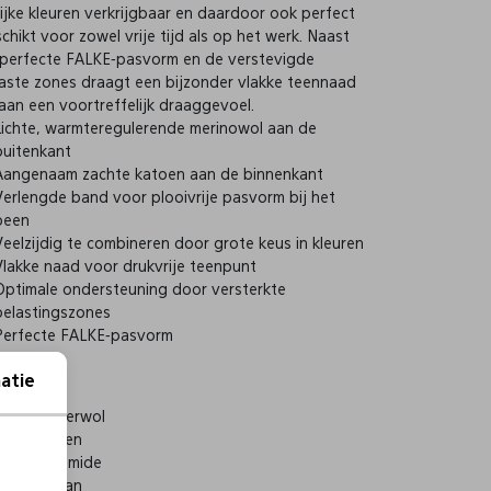
rijke kleuren verkrijgbaar en daardoor ook perfect
chikt voor zowel vrije tijd als op het werk. Naast
perfecte FALKE-pasvorm en de verstevigde
aste zones draagt een bijzonder vlakke teennaad
 aan een voortreffelijk draaggevoel.
Lichte, warmteregulerende merinowol aan de
buitenkant
Aangenaam zachte katoen aan de binnenkant
Verlengde band voor plooivrije pasvorm bij het
been
Veelzijdig te combineren door grote keus in kleuren
Vlakke naad voor drukvrije teenpunt
Optimale ondersteuning door versterkte
belastingszones
Perfecte FALKE-pasvorm
atie
60% Scheerwol
23% Katoen
15% Polyamide
2% Elastaan