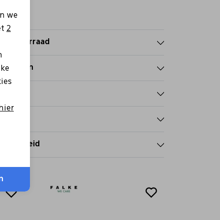
en we
et
2
nkelvoorraad
n
nmerken
lke
kies
talen
hier
zorgen
tourbeleid
n