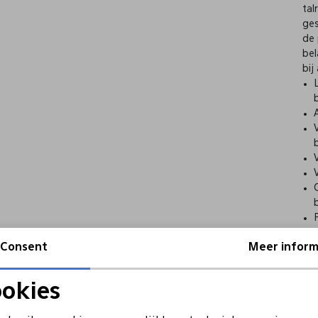
tal
ges
de 
bel
bij
Consent
Meer inform
okies
Noodzakelijke cookies
Personalisatie cookies