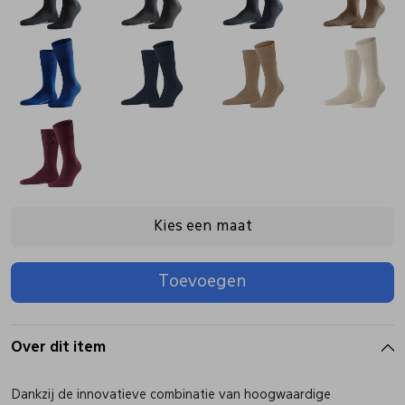
Pantoffels
Riemen
Boots/ Enkellaarsjes
Schoenlepels
Laarzen
Sjaal
Regenlaarzen
Sokken
Kies een maat
Tassen
Toevoegen
Veters
Over dit item
Zonnekleppen
Dankzij de innovatieve combinatie van hoogwaardige