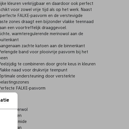
rijke kleuren verkrijgbaar en daardoor ook perfect
chikt voor zowel vrije tijd als op het werk. Naast
perfecte FALKE-pasvorm en de verstevigde
aste zones draagt een bijzonder vlakke teennaad
 aan een voortreffelijk draaggevoel.
Lichte, warmteregulerende merinowol aan de
buitenkant
Aangenaam zachte katoen aan de binnenkant
Verlengde band voor plooivrije pasvorm bij het
been
Veelzijdig te combineren door grote keus in kleuren
Vlakke naad voor drukvrije teenpunt
Optimale ondersteuning door versterkte
belastingszones
Perfecte FALKE-pasvorm
atie
60% Scheerwol
23% Katoen
15% Polyamide
2% Elastaan