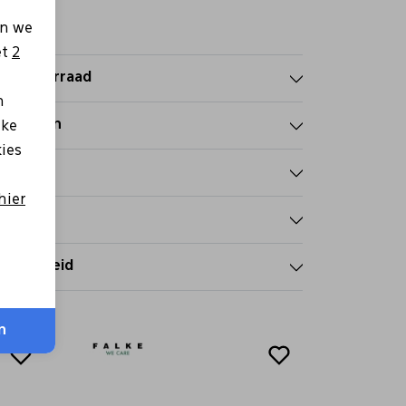
en we
et
2
nkelvoorraad
n
nmerken
lke
kies
talen
hier
zorgen
tourbeleid
n