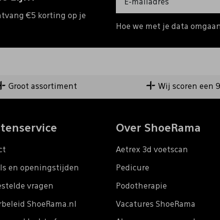
ntvang €5 korting op je
Hoe we met je data omgaan?
Groot assortiment
Wij scoren een 
tenservice
Over ShoeRama
ct
Aetrex 3d voetscan
ls en openingstijden
Pedicure
estelde vragen
Podotherapie
rbeleid ShoeRama.nl
Vacatures ShoeRama