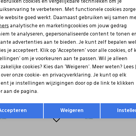
gebruiken cookies en vergelijkbare technieken om je
uikservaring te verbeteren. Met functionele cookies zorg
Analytische cookies
Marketing cookies
de website goed werkt. Daarnaast gebruiken wij samen m
ners
analytische en marketingcookies om jouw gedrag
Wi
iem te analyseren, gepersonaliseerde content te tonen e
Ke
vante advertenties aan te bieden. Je kunt zelf bepalen we
es je accepteert. Klik op 'Accepteren' voor alle cookies, of 
Be
tellingen' om je voorkeuren aan te passen. Wil je alleen
zakelijke cookies? Kies dan 'Weigeren'. Meer weten? Lees
Be
s over onze cookie- en privacyverklaring. Je kunt op elk
nt je instellingen wijzigingen door op de link te klikken
Re
r aan de pagina.
Opslaan
Terug
Accepteren
Weigeren
Instelle