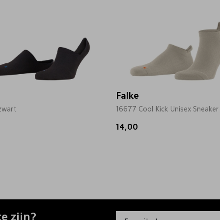
Falke
zwart
16677 Cool Kick Unisex Sneaker
14,00
e zijn?