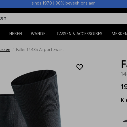
sinds 1970 | 98% beveelt ons aan
HEREN
WANDEL
TASSEN & ACCESSOIRES
MERKE
okken
Falke 14435 Airport zwart
F
14
1
Kl