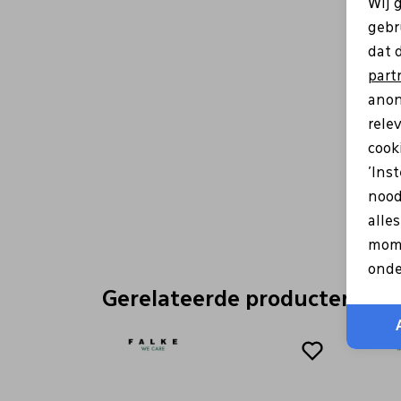
Wij 
gebr
dat 
part
anon
rele
cooki
'Ins
nood
alle
mome
onde
Gerelateerde producten