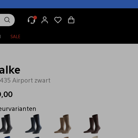
N
SALE
alke
435 Airport zwart
9,00
eurvarianten