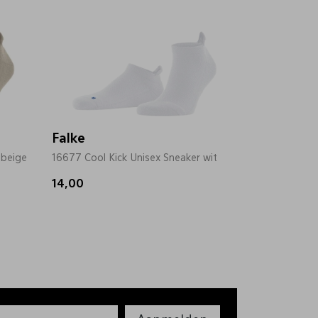
Falke
 beige
16677 Cool Kick Unisex Sneaker wit
14,00