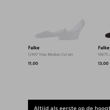
Falke
Falke
12497 Step Medium Cut wit
16675 
11,00
13,00
Altijd als eerste op de hoogt