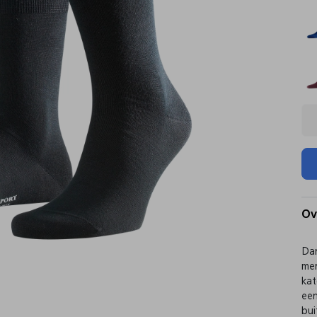
Ov
Dan
mer
kat
een
bui