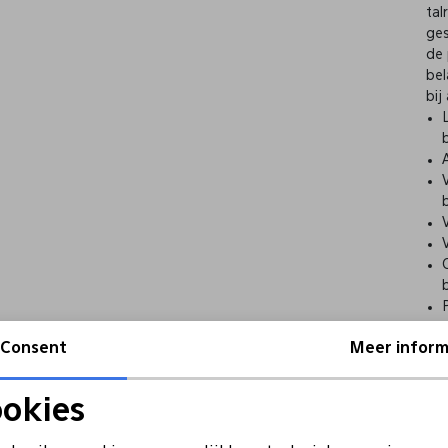
tal
ges
de 
bel
bij
Consent
Meer inform
okies
Noodzakelijke cookies
Personalisatie cookies